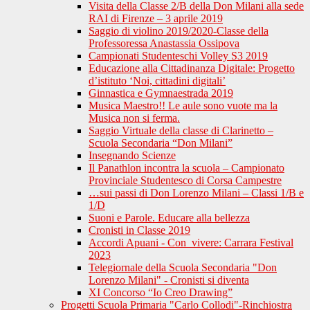
Visita della Classe 2/B della Don Milani alla sede
RAI di Firenze – 3 aprile 2019
Saggio di violino 2019/2020-Classe della
Professoressa Anastassia Ossipova
Campionati Studenteschi Volley S3 2019
Educazione alla Cittadinanza Digitale: Progetto
d’istituto ‘Noi, cittadini digitali’
Ginnastica e Gymnaestrada 2019
Musica Maestro!! Le aule sono vuote ma la
Musica non si ferma.
Saggio Virtuale della classe di Clarinetto –
Scuola Secondaria “Don Milani”
Insegnando Scienze
Il Panathlon incontra la scuola – Campionato
Provinciale Studentesco di Corsa Campestre
…sui passi di Don Lorenzo Milani – Classi 1/B e
1/D
Suoni e Parole. Educare alla bellezza
Cronisti in Classe 2019
Accordi Apuani - Con_vivere: Carrara Festival
2023
Telegiornale della Scuola Secondaria "Don
Lorenzo Milani" - Cronisti si diventa
XI Concorso “Io Creo Drawing”
Progetti Scuola Primaria "Carlo Collodi"-Rinchiostra