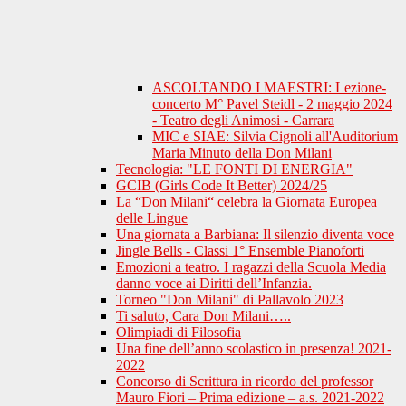
ASCOLTANDO I MAESTRI: Lezione-
concerto M° Pavel Steidl - 2 maggio 2024
- Teatro degli Animosi - Carrara
MIC e SIAE: Silvia Cignoli all'Auditorium
Maria Minuto della Don Milani
Tecnologia: "LE FONTI DI ENERGIA"
GCIB (Girls Code It Better) 2024/25
La “Don Milani“ celebra la Giornata Europea
delle Lingue
Una giornata a Barbiana: Il silenzio diventa voce
Jingle Bells - Classi 1° Ensemble Pianoforti
Emozioni a teatro. I ragazzi della Scuola Media
danno voce ai Diritti dell’Infanzia.
Torneo "Don Milani" di Pallavolo 2023
Ti saluto, Cara Don Milani…..
Olimpiadi di Filosofia
Una fine dell’anno scolastico in presenza! 2021-
2022
Concorso di Scrittura in ricordo del professor
Mauro Fiori – Prima edizione – a.s. 2021-2022