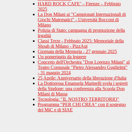
HARD ROCK CAFE’ – Firenze – Febbraio
2025
La Don Milani ai "Campionati Internazionali di
Giochi Matematici" - Università Bocconi di
Milano
Polizia di Stato: campagna di promozione della
legalità
Classi Terze - Febbraio 2025: Memoriale della
Shoah di Milano - PizzAut
Giornata della Memoria - 27 gennaio 2025
Un pomeriggio da leggere
Concerto dell'Orchestra "Don Lorenzo Milani" al
Teatro Comunale "Pietro Alessandro Guglielmi"
- 31 maggio 2024
25 Aprile: Anniversario della liberazione d'Italia
La Dottoressa Emanuela Marinelli svela i segreti
della Sindone: una conferenza alla Scuola Don
Milani di Massa
Tecnologia: "IL NOSTRO TERRITORIO"
Programma "PER CHI CREA" con il sostegno
del MiC e di SIAE