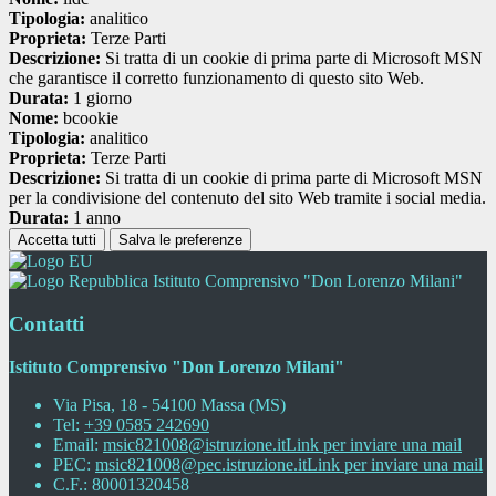
Tipologia:
analitico
Proprieta:
Terze Parti
Descrizione:
Si tratta di un cookie di prima parte di Microsoft MSN
che garantisce il corretto funzionamento di questo sito Web.
Durata:
1 giorno
Nome:
bcookie
Tipologia:
analitico
Proprieta:
Terze Parti
Descrizione:
Si tratta di un cookie di prima parte di Microsoft MSN
per la condivisione del contenuto del sito Web tramite i social media.
Durata:
1 anno
Accetta tutti
Salva le preferenze
Istituto Comprensivo "Don Lorenzo Milani"
Contatti
Istituto Comprensivo "Don Lorenzo Milani"
Via Pisa, 18 - 54100 Massa (MS)
Tel:
+39 0585 242690
Email:
msic821008@istruzione.it
Link per inviare una mail
PEC:
msic821008@pec.istruzione.it
Link per inviare una mail
C.F.: 80001320458