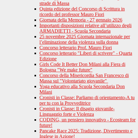
strade di Massa
Quinta edizione del Concorso di Scrittura in
ricordo del professor Mauro Fiori
Giornata della Memoria - 27 gennaio 2026
Importanti disposizioni relative all’utilizzo degli
ARMADIETTI - Scuola Secondaria
25 novembre 2025 Giornata internazionale per
l’eliminazione della violenza sulla donna
Concorso letterario Prof. Mauro Fiori
Concorso letterario "Liberi di scrivere" - Quarta
Edizione
Girls Code It Better Don Milani alla Fiera di
Bologna "We make future"
Concorso della Misericordia San Francesco di
Massa sul "Volontariato giovanile"
Yoga educativo alla Scuola Secondaria Don
Milani
Cronisti in Classe: Parliamo di orientamento-A tu
per tu con la Provveditrice
Cronisti in Classe: Il disagio giovanile-
Linguaggio forte e Violenza
CODING, un pensiero innovativo - Ecosteam for
future!
Pancake Race 2025: Tradizione, Divertimento e
Inglese in Azione!