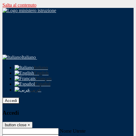
Salta al contenuto
Italiano
Italiano
English
Français
Español
عربى
Accedi
Accedi
button close
×
Nome Utente