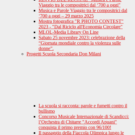
Viaggio tra le compositrici dal ‘700 a oggi"
Musica e Parole Viaggio tra le compositrici dal
‘700 a oggi – 29 marzo 2025
Mostra fotografica "R PHOTO CONTEST"
2023 - "Dal Riciclo all'Economia Circolare"
MLOL-Media Library On Line
Sabato 25 novembre 2023: celebrazione della
“Giornata mondiale contro la violenza sulle
donne”.
Progetti Scuola Secondaria Don Milani
La scuola si racconta: parole e fumetti contro il
bullismo
Concorso Musicale Internazionale di Scandicci:
l’Orchestra di Chitarre "Accordi Apuani"
conquista il primo premio con 96/100!
Il passaggio della Fiaccola Olimpica lungo le