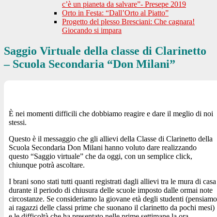
c’è un pianeta da salvare”- Presepe 2019
Orto in Festa: “Dall’Orto al Piatto”
Progetto del plesso Bresciani: Che cagnara!
Giocando si impara
Saggio Virtuale della classe di Clarinetto
– Scuola Secondaria “Don Milani”
È nei momenti difficili che dobbiamo reagire e dare il meglio di noi
stessi.
Questo è il messaggio che gli allievi della Classe di Clarinetto della
Scuola Secondaria Don Milani hanno voluto dare realizzando
questo “Saggio virtuale” che da oggi, con un semplice click,
chiunque potrà ascoltare.
I brani sono stati tutti quanti registrati dagli allievi tra le mura di casa
durante il periodo di chiusura delle scuole imposto dalle ormai note
circostanze. Se consideriamo la giovane età degli studenti (pensiamo
ai ragazzi delle classi prime che suonano il clarinetto da pochi mesi)
e le difficoltà che ha presentato nelle prime settimane la ora