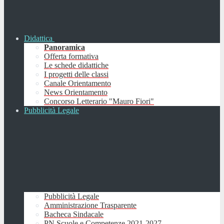
Didattica
Panoramica
Offerta formativa
Le schede didattiche
I progetti delle classi
Canale Orientamento
News Orientamento
Concorso Letterario "Mauro Fiori"
Pubblicità Legale
Pubblicità Legale
Amministrazione Trasparente
Bacheca Sindacale
PN Scuole e Competenze 2021-2027