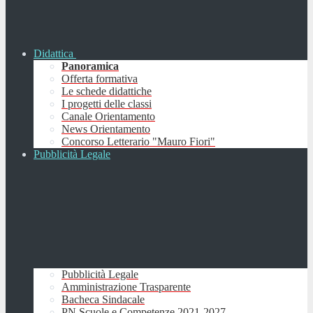
Didattica
Panoramica
Offerta formativa
Le schede didattiche
I progetti delle classi
Canale Orientamento
News Orientamento
Concorso Letterario "Mauro Fiori"
Pubblicità Legale
Pubblicità Legale
Amministrazione Trasparente
Bacheca Sindacale
PN Scuole e Competenze 2021-2027