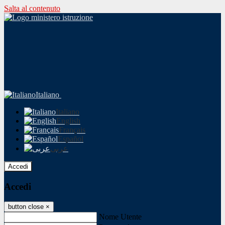
Salta al contenuto
Italiano
Italiano
English
Français
Español
عربى
Accedi
Accedi
button close
×
Nome Utente