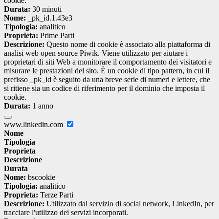
cookie.
Durata:
30 minuti
Nome:
_pk_id.1.43e3
Tipologia:
analitico
Proprieta:
Prime Parti
Descrizione:
Questo nome di cookie è associato alla piattaforma di
analisi web open source Piwik. Viene utilizzato per aiutare i
proprietari di siti Web a monitorare il comportamento dei visitatori e
misurare le prestazioni del sito. È un cookie di tipo pattern, in cui il
prefisso _pk_id è seguito da una breve serie di numeri e lettere, che
si ritiene sia un codice di riferimento per il dominio che imposta il
cookie.
Durata:
1 anno
www.linkedin.com
Nome
Tipologia
Proprieta
Descrizione
Durata
Nome:
bscookie
Tipologia:
analitico
Proprieta:
Terze Parti
Descrizione:
Utilizzato dal servizio di social network, LinkedIn, per
tracciare l'utilizzo dei servizi incorporati.