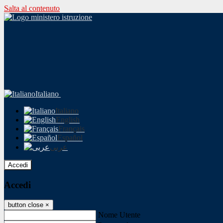
Salta al contenuto
Italiano
Italiano
English
Français
Español
عربى
Accedi
Accedi
button close
×
Nome Utente