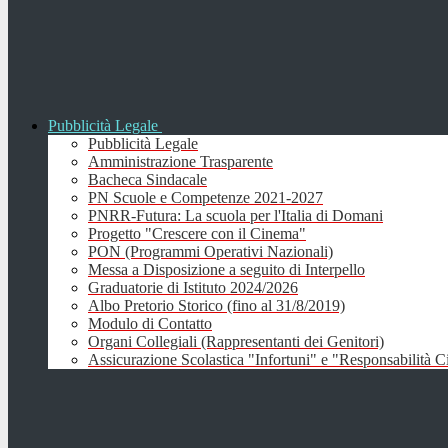
Pubblicità Legale
Pubblicità Legale
Amministrazione Trasparente
Bacheca Sindacale
PN Scuole e Competenze 2021-2027
PNRR-Futura: La scuola per l'Italia di Domani
Progetto "Crescere con il Cinema"
PON (Programmi Operativi Nazionali)
Messa a Disposizione a seguito di Interpello
Graduatorie di Istituto 2024/2026
Albo Pretorio Storico (fino al 31/8/2019)
Modulo di Contatto
Organi Collegiali (Rappresentanti dei Genitori)
Assicurazione Scolastica "Infortuni" e "Responsabilità Ci