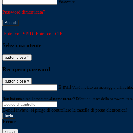
Password
Password dimenticata?
-
Entra con SPID
Entra con CIE
Seleziona utente
button close
×
Recupero password
button close
×
E-mail
Verrà inviato un messaggio all'indirizz
Non hai una e-mail associata al nome utente? Effettua il reset della password tram
E-mail inviata, si prega di controllare la casella di posta elettronica!
Errore
Chiudi