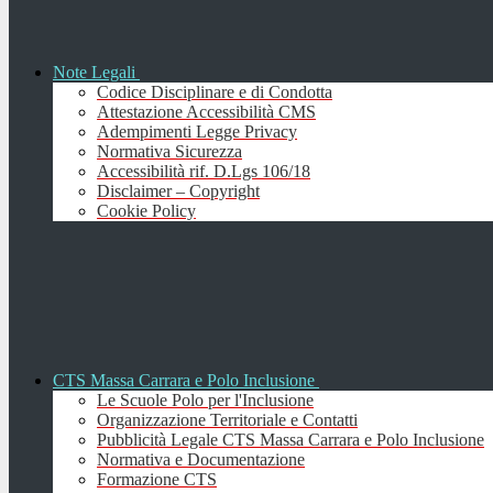
Note Legali
Codice Disciplinare e di Condotta
Attestazione Accessibilità CMS
Adempimenti Legge Privacy
Normativa Sicurezza
Accessibilità rif. D.Lgs 106/18
Disclaimer – Copyright
Cookie Policy
CTS Massa Carrara e Polo Inclusione
Le Scuole Polo per l'Inclusione
Organizzazione Territoriale e Contatti
Pubblicità Legale CTS Massa Carrara e Polo Inclusione
Normativa e Documentazione
Formazione CTS