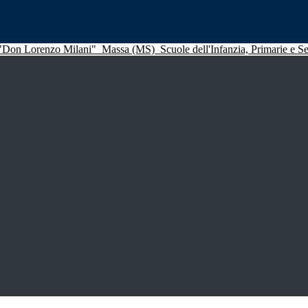
 "Don Lorenzo Milani"
Massa (MS)
Scuole dell'Infanzia, Primarie e 