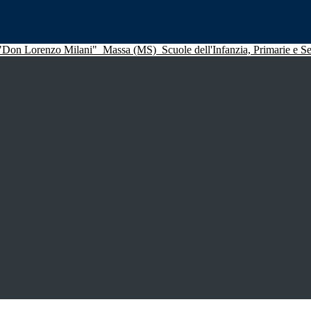
 "Don Lorenzo Milani"
Massa (MS)
Scuole dell'Infanzia, Primarie e 