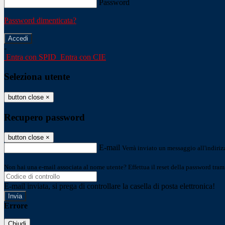
Password
Password dimenticata?
-
Entra con SPID
Entra con CIE
Seleziona utente
button close
×
Recupero password
button close
×
E-mail
Verrà inviato un messaggio all'indirizz
Non hai una e-mail associata al nome utente? Effettua il reset della password tram
E-mail inviata, si prega di controllare la casella di posta elettronica!
Errore
Chiudi