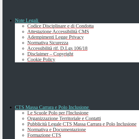
Note Legali
Codice Disciplinare e di Condotta
Attestazione Accessibilità CMS
Adempimenti Legge Privacy
Normativa Sicurezza
Accessibilità rif. D.Lgs 106/18
Disclaimer – Copyright
Cookie Policy
CTS Massa Carrara e Polo Inclusione
Le Scuole Polo per l'Inclusione
Organizzazione Territoriale e Contatti
Pubblicità Legale CTS Massa Carrara e Polo Inclusione
Normativa e Documentazione
Formazione CTS