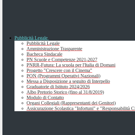
Pubblicità Legale
Pubblicità Legale
Amministrazione Trasparente
Bacheca Sindacale
PN Scuole e Competenze 2021-2027
PNRR-Futura: La scuola per l'Italia di Domani
Progetto "Crescere con il Cinema"
PON (Programmi Operativi Nazionali)
Messa a Disposizione a seguito di Interpello
Graduatorie di Istituto 2024/2026
Albo Pretorio Storico (fino al 31/8/2019)
Modulo di Contatto
Organi Collegiali (Rappresentanti dei Genitori)
Assicurazione Scolastica "Infortuni" e "Responsabilità Ci