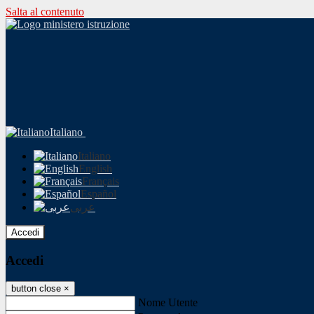
Salta al contenuto
Italiano
Italiano
English
Français
Español
عربى
Accedi
Accedi
button close
×
Nome Utente