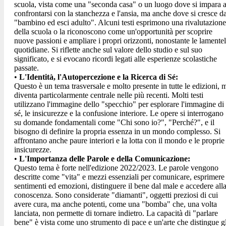
scuola, vista come una "seconda casa"
o un luogo dove si impara 
confrontarsi con la stanchezza e l'ansia, ma anche dove si cresce d
"bambino ed esci adulto".
Alcuni testi esprimono una rivalutazione
della scuola
o la riconoscono come un'opportunità per scoprire
nuove passioni e ampliare i propri orizzonti, nonostante le lamente
quotidiane.
Si riflette anche sul valore dello studio e sul suo
significato,
e si evocano ricordi legati alle esperienze scolastiche
passate.
•
L'Identità, l'Autopercezione e la Ricerca di Sé:
Questo è un tema trasversale e molto presente in tutte le edizioni, 
diventa particolarmente centrale nelle più recenti. Molti testi
utilizzano l'immagine dello "specchio" per esplorare l'immagine di
sé, le insicurezze e la confusione interiore.
Le opere si interrogano
su domande fondamentali come "Chi sono io?",
"Perché?",
e il
bisogno di definire la propria essenza in un mondo complesso.
Si
affrontano anche paure interiori e la lotta con il mondo e le proprie
insicurezze.
•
L'Importanza delle Parole e della Comunicazione:
Questo tema è forte nell'edizione 2022/2023. Le parole vengono
descritte come "vita" e mezzi essenziali per comunicare, esprimere
sentimenti ed emozioni, distinguere il bene dal male e accedere all
conoscenza.
Sono considerate "diamanti", oggetti preziosi di cui
avere cura, ma anche potenti, come una "bomba" che, una volta
lanciata, non permette di tornare indietro.
La capacità di "parlare
bene" è vista come uno strumento di pace e un'arte che distingue gl