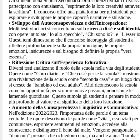
Gli studenti della Scuola Secondaria Don Lorenzo Milani di Mass
partecipano con entusiasmo, "esprimendo la loro creatività attraver
la scrittura"
. Il concorso offre una piattaforma per gli studenti per
esplorare e sviluppare le proprie capacità narrative e stilistiche.
•
Sviluppo dell'Autoconsapevolezza e dell'Introspezione
:
Molti testi vincitori si concentrano sulla
ricerca di sé e sull'identit
con opere intitolate "Io allo specchio"
, "Chi sono io?"
e "L'esser i
Questi temi dimostrano che il concorso incoraggia gli studenti a
riflettere profondamente sulla propria immagine, le proprie
emozioni, insicurezze e sul bisogno di definire la propria "vera
essenza"
.
•
Riflessione Critica sull'Esperienza Educativa
:
Diversi testi analizzano il ruolo della scuola nella vita degli student
Opere come "Caro diario"
e "Che cos'è per te la scuola?"
mostran
una rivalutazione della scuola come "seconda casa" e un luogo do
si cresce da "bambino ed esci adulto"
. Altri riconoscono la scuola
come un'opportunità per scoprire nuove passioni, nonostante le
lamentele quotidiane
. Questo stimola gli studenti a pensare in mod
più profondo al valore e al significato della loro istruzione.
•
Aumento della Consapevolezza Linguistica e Comunicativa
:
Nell'edizione 2022/2023, l'importanza delle parole è un tema
centrale
. Le opere descrivono le parole come "vita", essenziali per
comunicare, esprimere sentimenti ed emozioni, accedere alla
conoscenza e distinguere il bene dal male
. Vengono paragonate a
"diamanti" preziosi che richiedono cura, ma anche a una "bomba"