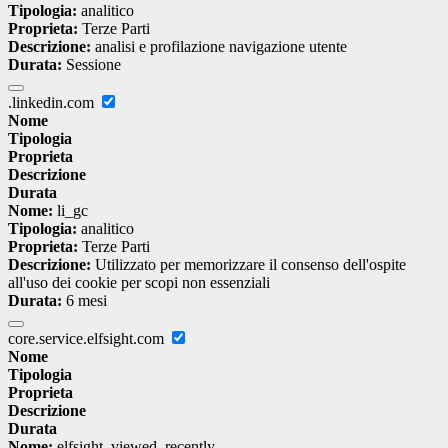
Tipologia:
analitico
Proprieta:
Terze Parti
Descrizione:
analisi e profilazione navigazione utente
Durata:
Sessione
.linkedin.com
Nome
Tipologia
Proprieta
Descrizione
Durata
Nome:
li_gc
Tipologia:
analitico
Proprieta:
Terze Parti
Descrizione:
Utilizzato per memorizzare il consenso dell'ospite
all'uso dei cookie per scopi non essenziali
Durata:
6 mesi
core.service.elfsight.com
Nome
Tipologia
Proprieta
Descrizione
Durata
Nome:
elfsight_viewed_recently