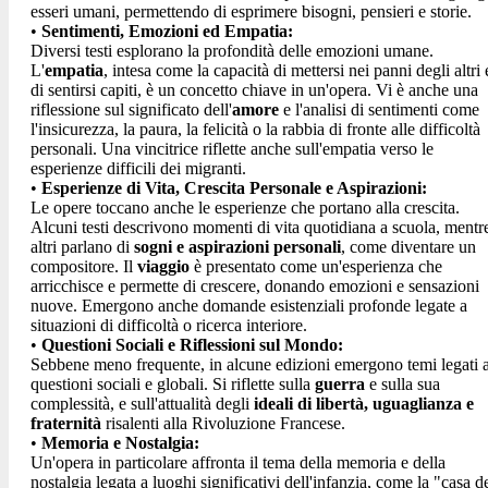
esseri umani, permettendo di esprimere bisogni, pensieri e storie.
•
Sentimenti, Emozioni ed Empatia:
Diversi testi esplorano la profondità delle emozioni umane.
L'
empatia
, intesa come la capacità di mettersi nei panni degli altri 
di sentirsi capiti, è un concetto chiave in un'opera.
Vi è anche una
riflessione sul significato dell'
amore
e l'analisi di sentimenti come
l'insicurezza, la paura,
la felicità o la rabbia di fronte alle difficoltà
personali.
Una vincitrice riflette anche sull'empatia verso le
esperienze difficili dei migranti.
•
Esperienze di Vita, Crescita Personale e Aspirazioni:
Le opere toccano anche le esperienze che portano alla crescita.
Alcuni testi descrivono momenti di vita quotidiana a scuola,
mentr
altri parlano di
sogni e aspirazioni personali
, come diventare un
compositore.
Il
viaggio
è presentato come un'esperienza che
arricchisce e permette di crescere, donando emozioni e sensazioni
nuove.
Emergono anche domande esistenziali profonde legate a
situazioni di difficoltà o ricerca interiore.
•
Questioni Sociali e Riflessioni sul Mondo:
Sebbene meno frequente, in alcune edizioni emergono temi legati 
questioni sociali e globali. Si riflette sulla
guerra
e sulla sua
complessità,
e sull'attualità degli
ideali di libertà, uguaglianza e
fraternità
risalenti alla Rivoluzione Francese.
•
Memoria e Nostalgia:
Un'opera in particolare affronta il tema della memoria e della
nostalgia legata a luoghi significativi dell'infanzia, come la "casa d