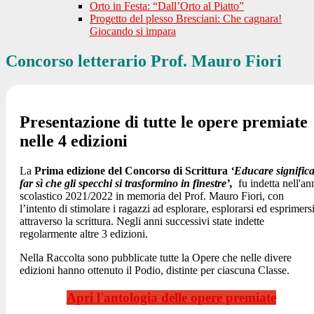
Orto in Festa: “Dall’Orto al Piatto”
Progetto del plesso Bresciani: Che cagnara!
Giocando si impara
Concorso letterario Prof. Mauro Fiori
Presentazione di tutte le opere premiate
nelle 4 edizioni
La
Prima edizione del Concorso di Scrittura
‘
Educare signific
far sì che gli specchi si trasformino in finestre
’,
fu indetta nell'an
scolastico 2021/2022 in memoria del Prof. Mauro Fiori,
con
l’intento di stimolare i ragazzi ad esplorare, esplorarsi ed esprimers
attraverso la scrittura. Negli anni successivi state indette
regolarmente altre 3 edizioni.
Nella Raccolta sono pubblicate tutte la Opere che nelle divere
edizioni hanno ottenuto il Podio, distinte per ciascuna Classe.
Apri l'antologia delle opere premiate