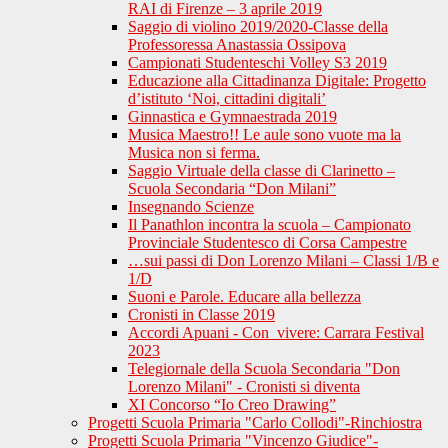
RAI di Firenze – 3 aprile 2019
Saggio di violino 2019/2020-Classe della
Professoressa Anastassia Ossipova
Campionati Studenteschi Volley S3 2019
Educazione alla Cittadinanza Digitale: Progetto
d’istituto ‘Noi, cittadini digitali’
Ginnastica e Gymnaestrada 2019
Musica Maestro!! Le aule sono vuote ma la
Musica non si ferma.
Saggio Virtuale della classe di Clarinetto –
Scuola Secondaria “Don Milani”
Insegnando Scienze
Il Panathlon incontra la scuola – Campionato
Provinciale Studentesco di Corsa Campestre
…sui passi di Don Lorenzo Milani – Classi 1/B e
1/D
Suoni e Parole. Educare alla bellezza
Cronisti in Classe 2019
Accordi Apuani - Con_vivere: Carrara Festival
2023
Telegiornale della Scuola Secondaria "Don
Lorenzo Milani" - Cronisti si diventa
XI Concorso “Io Creo Drawing”
Progetti Scuola Primaria "Carlo Collodi"-Rinchiostra
Progetti Scuola Primaria "Vincenzo Giudice"-