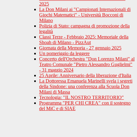
2025
La Don Milani ai "Campionati Internazionali di
Giochi Matematici" - Università Bocconi di
Milano
Polizia di Stato: campagna di promozione della
legalità
Classi Terze - Febbraio 2025: Memoriale della
Shoah di Milano - PizzAut
Giornata della Memoria - 27 gennaio 2025
Un pomeriggio da leggere
Concerto dell'Orchestra "Don Lorenzo Milani" al
Teatro Comunale "Pietro Alessandro Guglielmi"
- 31 maggio 2024
25 Aprile: Anniversario della liberazione d'Italia
La Dottoressa Emanuela Marinelli svela i segreti
della Sindone: una conferenza alla Scuola Don
Milani di Massa
Tecnologia: "IL NOSTRO TERRITORIO"
Programma "PER CHI CREA" con il sostegno
del MiC e di SIAE