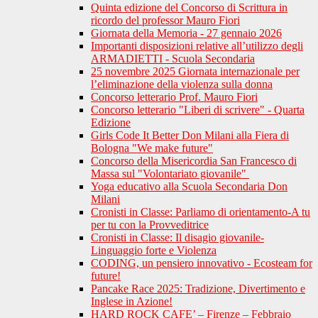
Quinta edizione del Concorso di Scrittura in
ricordo del professor Mauro Fiori
Giornata della Memoria - 27 gennaio 2026
Importanti disposizioni relative all’utilizzo degli
ARMADIETTI - Scuola Secondaria
25 novembre 2025 Giornata internazionale per
l’eliminazione della violenza sulla donna
Concorso letterario Prof. Mauro Fiori
Concorso letterario "Liberi di scrivere" - Quarta
Edizione
Girls Code It Better Don Milani alla Fiera di
Bologna "We make future"
Concorso della Misericordia San Francesco di
Massa sul "Volontariato giovanile"
Yoga educativo alla Scuola Secondaria Don
Milani
Cronisti in Classe: Parliamo di orientamento-A tu
per tu con la Provveditrice
Cronisti in Classe: Il disagio giovanile-
Linguaggio forte e Violenza
CODING, un pensiero innovativo - Ecosteam for
future!
Pancake Race 2025: Tradizione, Divertimento e
Inglese in Azione!
HARD ROCK CAFE’ – Firenze – Febbraio