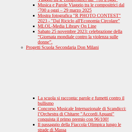
Musica e Parole Viaggio tra le compositrici dal
‘700 a oggi – 29 marzo 2025
Mostra fotografica "R PHOTO CONTEST"
2023 - "Dal Riciclo all'Economia Circolare"
MLOL-Media Library On Line
Sabato 25 novembre 2023: celebrazione della
“Giornata mondiale contro la violenza sulle
donne”.
Progetti Scuola Secondaria Don Milani
La scuola si racconta: parole e fumetti contro il
bullismo
Concorso Musicale Internazionale di Scandicci:
l’Orchestra di Chitarre "Accordi Apuani"
conquista il primo premio con 96/100!
Il passaggio della Fiaccola Olimpica lungo le
strade di Massa