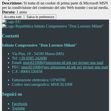
Descrizione:
Si tratta di un cookie di prima parte di Microsoft MSN
per la condivisione del contenuto del sito Web tramite i social media.
Durata:
1 anno
Accetta tutti
Salva le preferenze
Istituto Comprensivo "Don Lorenzo Milani"
Contatti
Istituto Comprensivo "Don Lorenzo Milani"
Via Pisa, 18 - 54100 Massa (MS)
Tel:
+39 0585 242690
Email:
msic821008@istruzione.it
Link per inviare una mail
PEC:
msic821008@pec.istruzione.it
Link per inviare una mail
C.F.: 80001320458
Fatturazione elettronica: UFWFBI
Codice meccanografico: MSIC821008
Seguici su
Facebook
Youtube