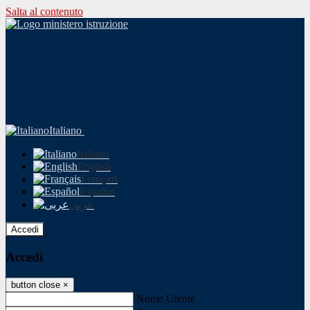
Salta al contenuto
Italiano
Italiano
English
Français
Español
عربى
Accedi
Accedi
button close
×
Nome Utente