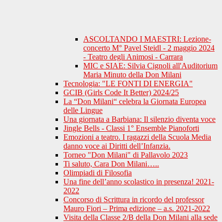
ASCOLTANDO I MAESTRI: Lezione-
concerto M° Pavel Steidl - 2 maggio 2024
- Teatro degli Animosi - Carrara
MIC e SIAE: Silvia Cignoli all'Auditorium
Maria Minuto della Don Milani
Tecnologia: "LE FONTI DI ENERGIA"
GCIB (Girls Code It Better) 2024/25
La “Don Milani“ celebra la Giornata Europea
delle Lingue
Una giornata a Barbiana: Il silenzio diventa voce
Jingle Bells - Classi 1° Ensemble Pianoforti
Emozioni a teatro. I ragazzi della Scuola Media
danno voce ai Diritti dell’Infanzia.
Torneo "Don Milani" di Pallavolo 2023
Ti saluto, Cara Don Milani…..
Olimpiadi di Filosofia
Una fine dell’anno scolastico in presenza! 2021-
2022
Concorso di Scrittura in ricordo del professor
Mauro Fiori – Prima edizione – a.s. 2021-2022
Visita della Classe 2/B della Don Milani alla sede