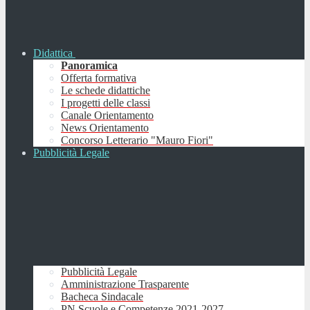
Didattica
Panoramica
Offerta formativa
Le schede didattiche
I progetti delle classi
Canale Orientamento
News Orientamento
Concorso Letterario "Mauro Fiori"
Pubblicità Legale
Pubblicità Legale
Amministrazione Trasparente
Bacheca Sindacale
PN Scuole e Competenze 2021-2027