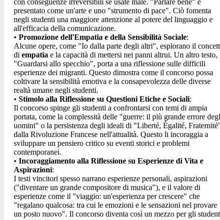
con conseguenze irreversibili se usate male
. "Parlare bene" è
presentato come un'arte e uno "strumento di pace"
. Ciò fomenta
negli studenti una maggiore attenzione al potere del linguaggio e
all'efficacia della comunicazione.
•
Promozione dell'Empatia e della Sensibilità Sociale
:
Alcune opere, come "Io dalla parte degli altri"
, esplorano il concet
di
empatia
e la capacità di mettersi nei panni altrui. Un altro testo,
"Guardarsi allo specchio"
, porta a una riflessione sulle difficili
esperienze dei migranti. Questo dimostra come il concorso possa
coltivare la sensibilità emotiva e la consapevolezza delle diverse
realtà umane negli studenti.
•
Stimolo alla Riflessione su Questioni Etiche e Sociali
:
Il concorso spinge gli studenti a confrontarsi con temi di ampia
portata, come la complessità delle "guerre: il più grande errore degl
uomini"
o la persistenza degli ideali di "Liberté, Égalité, Fraternité
dalla Rivoluzione Francese nell'attualità
. Questo li incoraggia a
sviluppare un pensiero critico su eventi storici e problemi
contemporanei.
•
Incoraggiamento alla Riflessione su Esperienze di Vita e
Aspirazioni
:
I testi vincitori spesso narrano esperienze personali, aspirazioni
("diventare un grande compositore di musica"
), e il valore di
esperienze come il "viaggio: un'esperienza per crescere" che
"regalano qualcosa: tra cui le emozioni e le sensazioni nel provare
un posto nuovo"
. Il concorso diventa così un mezzo per gli student