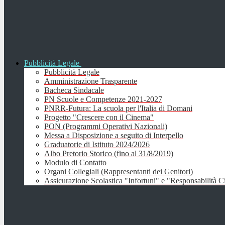
Pubblicità Legale
Pubblicità Legale
Amministrazione Trasparente
Bacheca Sindacale
PN Scuole e Competenze 2021-2027
PNRR-Futura: La scuola per l'Italia di Domani
Progetto "Crescere con il Cinema"
PON (Programmi Operativi Nazionali)
Messa a Disposizione a seguito di Interpello
Graduatorie di Istituto 2024/2026
Albo Pretorio Storico (fino al 31/8/2019)
Modulo di Contatto
Organi Collegiali (Rappresentanti dei Genitori)
Assicurazione Scolastica "Infortuni" e "Responsabilità Ci