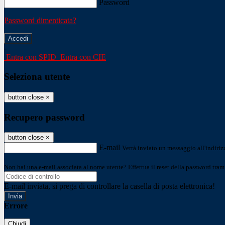
Password
Password dimenticata?
-
Entra con SPID
Entra con CIE
Seleziona utente
button close
×
Recupero password
button close
×
E-mail
Verrà inviato un messaggio all'indirizz
Non hai una e-mail associata al nome utente? Effettua il reset della password tram
E-mail inviata, si prega di controllare la casella di posta elettronica!
Errore
Chiudi