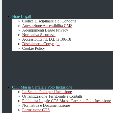
Note Legali
Codice Disciplinare e di Condotta
Attestazione Accessibilità CMS
Adempimenti Legge Privacy
Normativa Sicurezza
Accessibilità rif. D.Lgs 106/18
Disclaimer – Copyright
Cookie Policy
CTS Massa Carrara e Polo Inclusione
Le Scuole Polo per l'Inclusione
Organizzazione Territoriale e Contatti
Pubblicità Legale CTS Massa Carrara e Polo Inclusione
Normativa e Documentazione
Formazione CTS