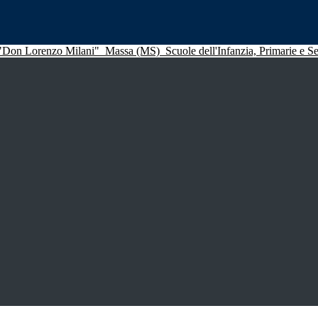
 "Don Lorenzo Milani"
Massa (MS)
Scuole dell'Infanzia, Primarie e 