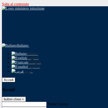
Salta al contenuto
Italiano
Italiano
English
Français
Español
عربى
Accedi
Accedi
button close
×
Nome Utente