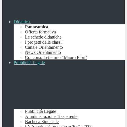
Didattica
Panoramica
Offerta formativa
Le schede didattiche
I progetti delle classi
Canale Orientamento
News Orientamento
Concorso Letterario "Mauro Fiori"
Pubblicità Legale
Pubblicità Legale
Amministrazione Trasparente
Bacheca Sindacale
PN Scuole e Competenze 2021-2027