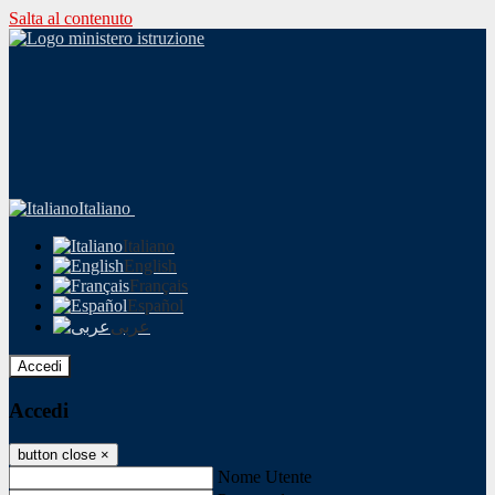
Salta al contenuto
Italiano
Italiano
English
Français
Español
عربى
Accedi
Accedi
button close
×
Nome Utente