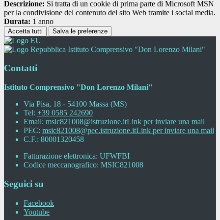
Descrizione:
Si tratta di un cookie di prima parte di Microsoft MSN
per la condivisione del contenuto del sito Web tramite i social media.
Durata:
1 anno
Accetta tutti
Salva le preferenze
Istituto Comprensivo "Don Lorenzo Milani"
Contatti
Istituto Comprensivo "Don Lorenzo Milani"
Via Pisa, 18 - 54100 Massa (MS)
Tel:
+39 0585 242690
Email:
msic821008@istruzione.it
Link per inviare una mail
PEC:
msic821008@pec.istruzione.it
Link per inviare una mail
C.F.: 80001320458
Fatturazione elettronica: UFWFBI
Codice meccanografico: MSIC821008
Seguici su
Facebook
Youtube