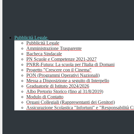
Pubblicità Legale
Pubblicità Legale
Amministrazione Trasparente
Bacheca Sindacale
PN Scuole e Competenze 2021-2027
PNRR-Futura: La scuola per l'Italia di Domani
Progetto "Crescere con il Cinema"
PON (Programmi Operativi Nazionali)
Messa a Disposizione a seguito di Interpello
Graduatorie di Istituto 2024/2026
Albo Pretorio Storico (fino al 31/8/2019)
Modulo di Contatto
Organi Collegiali (Rappresentanti dei Genitori)
Assicurazione Scolastica "Infortuni" e "Responsabilità Ci