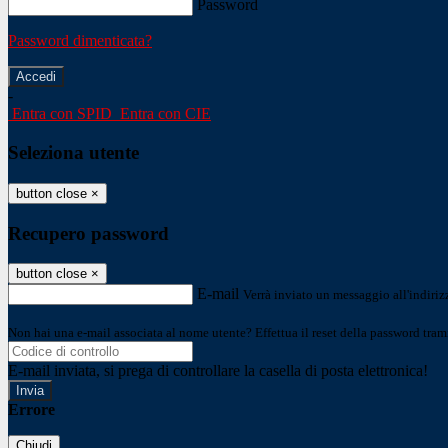
Password
Password dimenticata?
-
Entra con SPID
Entra con CIE
Seleziona utente
button close
×
Recupero password
button close
×
E-mail
Verrà inviato un messaggio all'indirizz
Non hai una e-mail associata al nome utente? Effettua il reset della password tram
E-mail inviata, si prega di controllare la casella di posta elettronica!
Errore
Chiudi