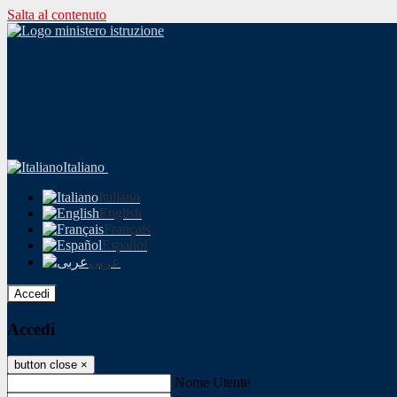
Salta al contenuto
Italiano
Italiano
English
Français
Español
عربى
Accedi
Accedi
button close
×
Nome Utente