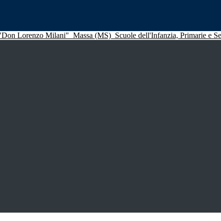
 "Don Lorenzo Milani"
Massa (MS)
Scuole dell'Infanzia, Primarie e 