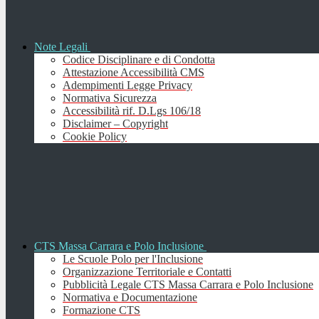
Note Legali
Codice Disciplinare e di Condotta
Attestazione Accessibilità CMS
Adempimenti Legge Privacy
Normativa Sicurezza
Accessibilità rif. D.Lgs 106/18
Disclaimer – Copyright
Cookie Policy
CTS Massa Carrara e Polo Inclusione
Le Scuole Polo per l'Inclusione
Organizzazione Territoriale e Contatti
Pubblicità Legale CTS Massa Carrara e Polo Inclusione
Normativa e Documentazione
Formazione CTS