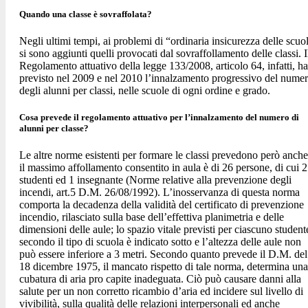
Quando una classe è sovraffolata?
Negli ultimi tempi, ai problemi di “ordinaria insicurezza delle scuo
si sono aggiunti quelli provocati dal sovraffollamento delle classi. I
Regolamento attuativo della legge 133/2008, articolo 64, infatti, ha
previsto nel 2009 e nel 2010 l’innalzamento progressivo del nume
degli alunni per classi, nelle scuole di ogni ordine e grado.
Cosa prevede il regolamento attuativo per l’innalzamento del numero di
alunni per classe?
Le altre norme esistenti per formare le classi prevedono però anche
il massimo affollamento consentito in aula è di 26 persone, di cui 
studenti ed 1 insegnante (Norme relative alla prevenzione degli
incendi, art.5 D.M. 26/08/1992). L’inosservanza di questa norma
comporta la decadenza della validità del certificato di prevenzione
incendio, rilasciato sulla base dell’effettiva planimetria e delle
dimensioni delle aule; lo spazio vitale previsti per ciascuno student
secondo il tipo di scuola è indicato sotto e l’altezza delle aule non
può essere inferiore a 3 metri. Secondo quanto prevede il D.M. del
18 dicembre 1975, il mancato rispetto di tale norma, determina una
cubatura di aria pro capite inadeguata. Ciò può causare danni alla
salute per un non corretto ricambio d’aria ed incidere sul livello di
vivibilità, sulla qualità delle relazioni interpersonali ed anche