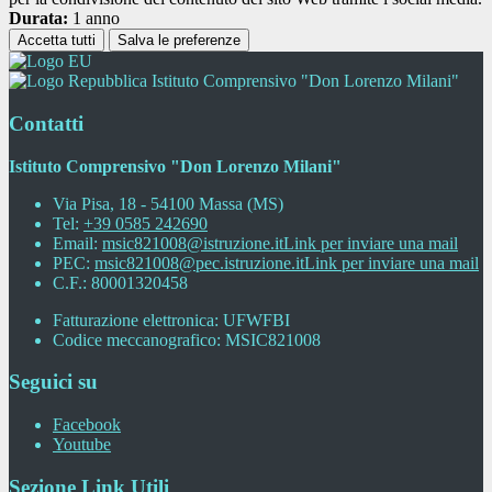
Durata:
1 anno
Accetta tutti
Salva le preferenze
Istituto Comprensivo "Don Lorenzo Milani"
Contatti
Istituto Comprensivo "Don Lorenzo Milani"
Via Pisa, 18 - 54100 Massa (MS)
Tel:
+39 0585 242690
Email:
msic821008@istruzione.it
Link per inviare una mail
PEC:
msic821008@pec.istruzione.it
Link per inviare una mail
C.F.: 80001320458
Fatturazione elettronica: UFWFBI
Codice meccanografico: MSIC821008
Seguici su
Facebook
Youtube
Sezione Link Utili