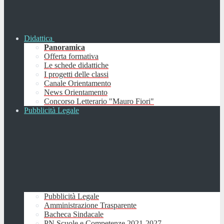
Didattica
Panoramica
Offerta formativa
Le schede didattiche
I progetti delle classi
Canale Orientamento
News Orientamento
Concorso Letterario "Mauro Fiori"
Pubblicità Legale
Pubblicità Legale
Amministrazione Trasparente
Bacheca Sindacale
PN Scuole e Competenze 2021-2027