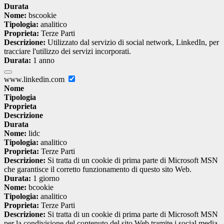
Durata
Nome:
bscookie
Tipologia:
analitico
Proprieta:
Terze Parti
Descrizione:
Utilizzato dal servizio di social network, LinkedIn, per
tracciare l'utilizzo dei servizi incorporati.
Durata:
1 anno
www.linkedin.com
Nome
Tipologia
Proprieta
Descrizione
Durata
Nome:
lidc
Tipologia:
analitico
Proprieta:
Terze Parti
Descrizione:
Si tratta di un cookie di prima parte di Microsoft MSN
che garantisce il corretto funzionamento di questo sito Web.
Durata:
1 giorno
Nome:
bcookie
Tipologia:
analitico
Proprieta:
Terze Parti
Descrizione:
Si tratta di un cookie di prima parte di Microsoft MSN
per la condivisione del contenuto del sito Web tramite i social media.