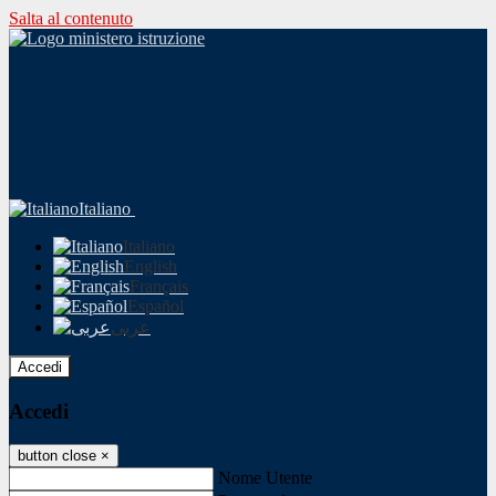
Salta al contenuto
Italiano
Italiano
English
Français
Español
عربى
Accedi
Accedi
button close
×
Nome Utente