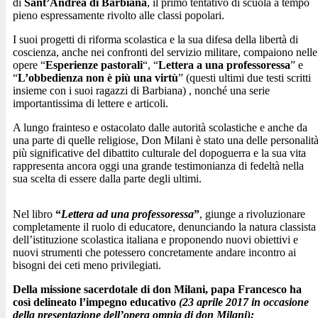
di
Sant’Andrea di Barbiana
, il primo tentativo di scuola a tempo
pieno espressamente rivolto alle classi popolari.
I suoi progetti di riforma scolastica e la sua difesa della libertà di
coscienza, anche nei confronti del servizio militare, compaiono nelle
opere “
Esperienze pastorali
“, “
Lettera a una professoressa
” e
“
L’obbedienza non è più una virtù
” (questi ultimi due testi scritti
insieme con i suoi ragazzi di Barbiana) , nonché una serie
importantissima di lettere e articoli.
A lungo frainteso e ostacolato dalle autorità scolastiche e anche da
una parte di quelle religiose, Don Milani è stato una delle personalit
più significative del dibattito culturale del dopoguerra e la sua vita
rappresenta ancora oggi una grande testimonianza di fedeltà nella
sua scelta di essere dalla parte degli ultimi.
Nel libro
“
Lettera ad una professoressa
”
, giunge a rivoluzionare
completamente il ruolo di educatore, denunciando la natura classista
dell’istituzione scolastica italiana e proponendo nuovi obiettivi e
nuovi strumenti che potessero concretamente andare incontro ai
bisogni dei ceti meno privilegiati.
Della missione sacerdotale di don Milani, papa Francesco ha
così delineato l’impegno educativo
(23 aprile 2017 in occasione
della presentazione dell’opera omnia di don Milani):