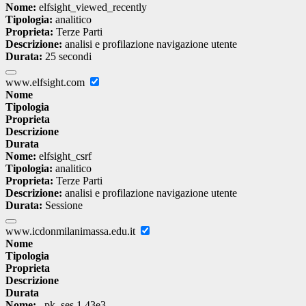
Nome:
elfsight_viewed_recently
Tipologia:
analitico
Proprieta:
Terze Parti
Descrizione:
analisi e profilazione navigazione utente
Durata:
25 secondi
www.elfsight.com
Nome
Tipologia
Proprieta
Descrizione
Durata
Nome:
elfsight_csrf
Tipologia:
analitico
Proprieta:
Terze Parti
Descrizione:
analisi e profilazione navigazione utente
Durata:
Sessione
www.icdonmilanimassa.edu.it
Nome
Tipologia
Proprieta
Descrizione
Durata
Nome:
_pk_ses.1.43e3