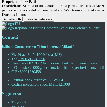
Proprieta:
Terze Parti
Descrizione:
Si tratta di un cookie di prima parte di Microsoft MSN
per la condivisione del contenuto del sito Web tramite i social media.
Durata:
1 anno
Accetta tutti
Salva le preferenze
Istituto Comprensivo "Don Lorenzo Milani"
Contatti
Istituto Comprensivo "Don Lorenzo Milani"
Via Pisa, 18 - 54100 Massa (MS)
Tel:
+39 0585 242690
Email:
msic821008@istruzione.it
Link per inviare una mail
PEC:
msic821008@pec.istruzione.it
Link per inviare una mail
C.F.: 80001320458
Fatturazione elettronica: UFWFBI
Codice meccanografico: MSIC821008
Seguici su
Facebook
Youtube