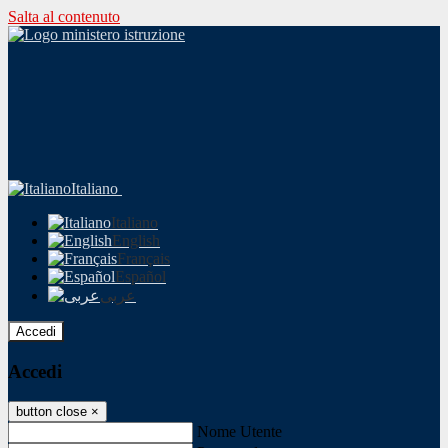
Salta al contenuto
Italiano
Italiano
English
Français
Español
عربى
Accedi
Accedi
button close
×
Nome Utente