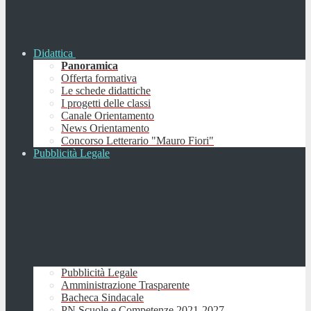
Didattica
Panoramica
Offerta formativa
Le schede didattiche
I progetti delle classi
Canale Orientamento
News Orientamento
Concorso Letterario "Mauro Fiori"
Pubblicità Legale
Pubblicità Legale
Amministrazione Trasparente
Bacheca Sindacale
PN Scuole e Competenze 2021-2027