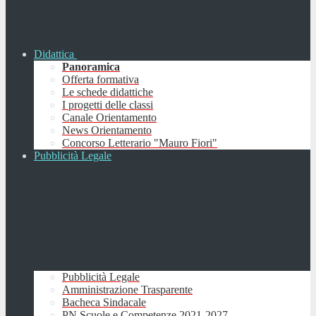
Didattica
Panoramica
Offerta formativa
Le schede didattiche
I progetti delle classi
Canale Orientamento
News Orientamento
Concorso Letterario "Mauro Fiori"
Pubblicità Legale
Pubblicità Legale
Amministrazione Trasparente
Bacheca Sindacale
PN Scuole e Competenze 2021-2027