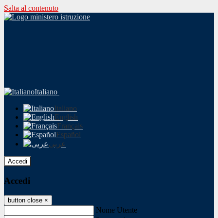
Salta al contenuto
Italiano
Italiano
English
Français
Español
عربى
Accedi
Accedi
button close
×
Nome Utente