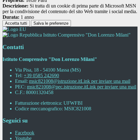
Proprieta:
Terze Parti
Descrizione:
Si tratta di un cookie di prima parte di Microsoft MSN
per la condivisione del contenuto del sito Web tramite i social media.
Durata:
1 anno
Accetta tutti
Salva le preferenze
Istituto Comprensivo "Don Lorenzo Milani"
Contatti
Istituto Comprensivo "Don Lorenzo Milani"
Via Pisa, 18 - 54100 Massa (MS)
Tel:
+39 0585 242690
Email:
msic821008@istruzione.it
Link per inviare una mail
PEC:
msic821008@pec.istruzione.it
Link per inviare una mail
C.F.: 80001320458
Fatturazione elettronica: UFWFBI
Codice meccanografico: MSIC821008
Seguici su
Facebook
Youtube