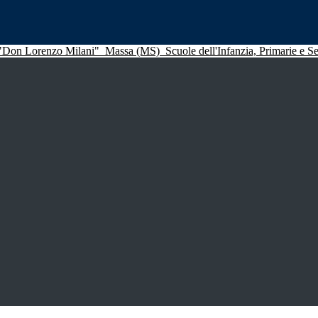
 "Don Lorenzo Milani"
Massa (MS)
Scuole dell'Infanzia, Primarie e 