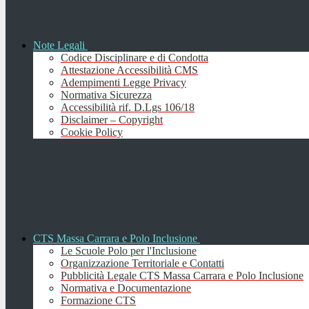
Note Legali
Codice Disciplinare e di Condotta
Attestazione Accessibilità CMS
Adempimenti Legge Privacy
Normativa Sicurezza
Accessibilità rif. D.Lgs 106/18
Disclaimer – Copyright
Cookie Policy
CTS Massa Carrara e Polo Inclusione
Le Scuole Polo per l'Inclusione
Organizzazione Territoriale e Contatti
Pubblicità Legale CTS Massa Carrara e Polo Inclusione
Normativa e Documentazione
Formazione CTS