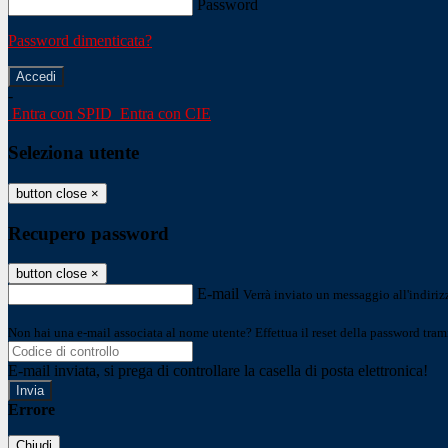
Password
Password dimenticata?
-
Entra con SPID
Entra con CIE
Seleziona utente
button close
×
Recupero password
button close
×
E-mail
Verrà inviato un messaggio all'indirizz
Non hai una e-mail associata al nome utente? Effettua il reset della password tram
E-mail inviata, si prega di controllare la casella di posta elettronica!
Errore
Chiudi