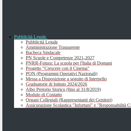
Pubblicità Legale
Pubblicità Legale
Amministrazione Trasparente
Bacheca Sindacale
PN Scuole e Competenze 2021-2027
PNRR-Futura: La scuola per l'Italia di Domani
Progetto "Crescere con il Cinema"
PON (Programmi Operativi Nazionali)
Messa a Disposizione a seguito di Interpello
Graduatorie di Istituto 2024/2026
Albo Pretorio Storico (fino al 31/8/2019)
Modulo di Contatto
Organi Collegiali (Rappresentanti dei Genitori)
Assicurazione Scolastica "Infortuni" e "Responsabilità Ci