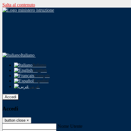
Salta al contenuto
Italiano
Italiano
English
Français
Español
عربى
Accedi
Accedi
button close
×
Nome Utente