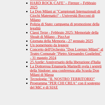
HARD ROCK CAFE’ – Firenze – Febbraio
2025
La Don Milani ai "Campionati Internazionali di
Giochi Matematici" - Università Bocconi di
Milano
Polizia di Stato: campagna di promozione della
legalità
Classi Terze - Febbraio 2025: Memoriale della
Shoah di Milano - PizzAut
Giornata della Memoria - 27 gennaio 2025
Un pomeriggio da leggere
Concerto dell'Orchestra "Don Lorenzo Milani" al
Teatro Comunale "Pietro Alessandro Guglielmi"
- 31 maggio 2024
25 Aprile: Anniversario della liberazione d'Italia
La Dottoressa Emanuela Marinelli svela i segreti
della Sindone: una conferenza alla Scuola Don
Milani di Massa
Tecnologia: "IL NOSTRO TERRITORIO"
Programma "PER CHI CREA" con il sostegno
del MiC e di SIAE