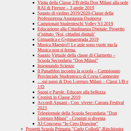
Visita della Classe 2/B della Don Milani alla sede
RAI di Firenze – 3 aprile 2019
Saggio di violino 2019/2020-Classe della
Professoressa Anastassia Ossipova
Campionati Studenteschi Volley S3 2019
Educazione alla Cittadinanza Digitale: Progetto
d’istituto ‘Noi, cittadini digitali’
Ginnastica e Gymnaestrada 2019
Musica Maestro!! Le aule sono vuote ma la
Musica non si ferma.
Saggio Virtuale della classe di Clarinetto –
Scuola Secondaria “Don Milani”
Insegnando Scienze
Il Panathlon incontra la scuola – Campionato
Provinciale Studentesco di Corsa Campestre
…sui passi di Don Lorenzo Milani – Classi 1/B e
1/D
Suoni e Parole. Educare alla bellezza
Cronisti in Classe 2019
Accordi Apuani - Con_vivere: Carrara Festival
2023
Telegiornale della Scuola Secondaria "Don
Lorenzo Milani" - Cronisti si diventa
XI Concorso “Io Creo Drawing”
Progetti Scuola Primaria "Carlo Collodi"-Rinchiostra