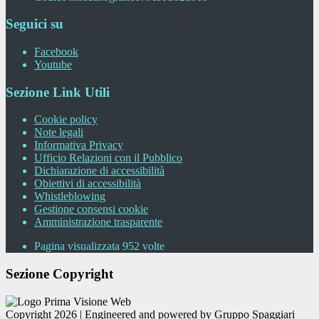
Seguici su
Facebook
Youtube
Sezione Link Utili
Cookie policy
Note legali
Informativa Privacy
Ufficio Relazioni con il Pubblico
Dichiarazione di accessibilità
Obiettivi di accessibilità
Whistleblowing
Gestione consensi cookie
Amministrazione trasparente
Pagina visualizzata
952
volte
Sezione Copyright
Copyright 2026 | Engineered and powered by Gruppo Spaggiari