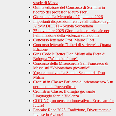
strade di Massa
Quinta edizione del Concorso di Scrittura in
ricordo del professor Mauro Fiori
Giornata della Memoria - 27 gennaio 2026
Importanti disposizioni relative all’utilizzo degli
ARMADIETTI - Scuola Secondaria
25 novembre 2025 Giornata internazionale per
l’eliminazione della violenza sulla donna
Concorso letterario Prof. Mauro Fiori
Concorso letterario "Liberi di scrivere" - Quarta
Edizione
Girls Code It Better Don Milani alla Fiera di
Bologna "We make future"
Concorso della Misericordia San Francesco di
Massa sul "Volontariato giovanile"
Yoga educativo alla Scuola Secondaria Don
Milani
Cronisti in Classe: Parliamo di orientamento-A tu
per tu con la Provveditrice
Cronisti in Classe: Il disagio giovanile-
Linguaggio forte e Violenza
CODING, un pensiero innovativo - Ecosteam for
future!
Pancake Race 2025: Tradizione, Divertimento e
Inglese in Azione!