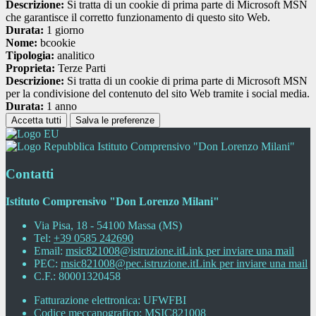
Descrizione:
Si tratta di un cookie di prima parte di Microsoft MSN
che garantisce il corretto funzionamento di questo sito Web.
Durata:
1 giorno
Nome:
bcookie
Tipologia:
analitico
Proprieta:
Terze Parti
Descrizione:
Si tratta di un cookie di prima parte di Microsoft MSN
per la condivisione del contenuto del sito Web tramite i social media.
Durata:
1 anno
Accetta tutti
Salva le preferenze
Istituto Comprensivo "Don Lorenzo Milani"
Contatti
Istituto Comprensivo "Don Lorenzo Milani"
Via Pisa, 18 - 54100 Massa (MS)
Tel:
+39 0585 242690
Email:
msic821008@istruzione.it
Link per inviare una mail
PEC:
msic821008@pec.istruzione.it
Link per inviare una mail
C.F.: 80001320458
Fatturazione elettronica: UFWFBI
Codice meccanografico: MSIC821008