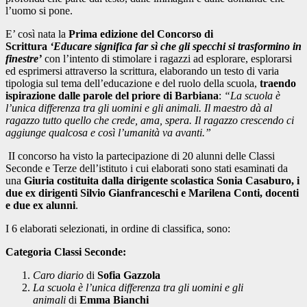
l’uomo si pone.
E’ così nata la
Prima edizione del Concorso di
Scrittura
‘
Educare significa far sì che gli specchi si trasformino in
finestre
’
con l’intento di stimolare i ragazzi ad esplorare, esplorarsi
ed esprimersi attraverso la scrittura, elaborando un testo di varia
tipologia sul tema dell’educazione e del ruolo della scuola,
traendo
ispirazione dalle parole del priore di Barbiana
:
“La scuola è
l’unica differenza tra gli uomini e gli animali. Il maestro dà al
ragazzo tutto quello che crede, ama, spera. Il ragazzo crescendo ci
aggiunge qualcosa e così l’umanità va avanti.”
II concorso ha visto la partecipazione di 20 alunni delle Classi
Seconde e Terze dell’istituto i cui elaborati sono stati esaminati da
una
Giuria costituita dalla dirigente scolastica Sonia Casaburo, i
due ex dirigenti Silvio Gianfranceschi e Marilena Conti, docenti
e due ex alunni
.
I 6 elaborati selezionati, in ordine di classifica, sono:
Categoria Classi Seconde:
Caro diario
di
Sofia Gazzola
La scuola è l’unica differenza tra gli uomini e gli
animali
di
Emma Bianchi