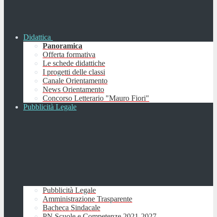
Didattica
Panoramica
Offerta formativa
Le schede didattiche
I progetti delle classi
Canale Orientamento
News Orientamento
Concorso Letterario "Mauro Fiori"
Pubblicità Legale
Pubblicità Legale
Amministrazione Trasparente
Bacheca Sindacale
PN Scuole e Competenze 2021-2027