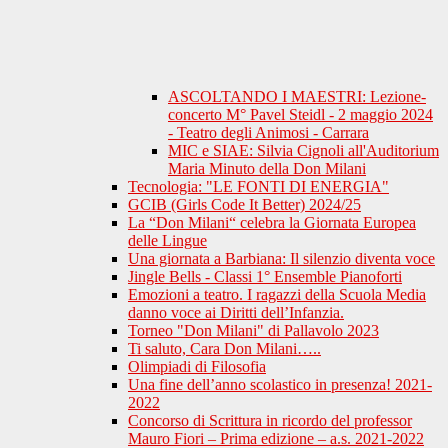
ASCOLTANDO I MAESTRI: Lezione-
concerto M° Pavel Steidl - 2 maggio 2024
- Teatro degli Animosi - Carrara
MIC e SIAE: Silvia Cignoli all'Auditorium
Maria Minuto della Don Milani
Tecnologia: "LE FONTI DI ENERGIA"
GCIB (Girls Code It Better) 2024/25
La “Don Milani“ celebra la Giornata Europea
delle Lingue
Una giornata a Barbiana: Il silenzio diventa voce
Jingle Bells - Classi 1° Ensemble Pianoforti
Emozioni a teatro. I ragazzi della Scuola Media
danno voce ai Diritti dell’Infanzia.
Torneo "Don Milani" di Pallavolo 2023
Ti saluto, Cara Don Milani…..
Olimpiadi di Filosofia
Una fine dell’anno scolastico in presenza! 2021-
2022
Concorso di Scrittura in ricordo del professor
Mauro Fiori – Prima edizione – a.s. 2021-2022