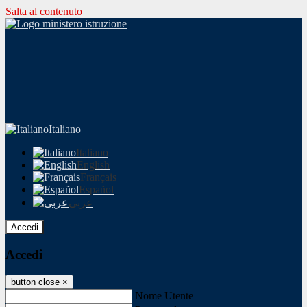
Salta al contenuto
Italiano
Italiano
English
Français
Español
عربى
Accedi
Accedi
button close
×
Nome Utente