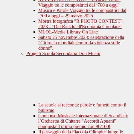
Viaggio tra le compositrici dal ‘700 a oggi"
Musica e Parole Viaggio tra le compositrici dal
‘700 a oggi – 29 marzo 2025
Mostra fotografica "R PHOTO CONTEST"
2023 - "Dal Riciclo all'Economia Circolare"
MLOL-Media Library On Line
Sabato 25 novembre 2023: celebrazione della
“Giornata mondiale contro la violenza sulle
donne”.
Progetti Scuola Secondaria Don Milani
La scuola si racconta: parole e fumetti contro il
bullismo
Concorso Musicale Internazionale di Scandicci:
l’Orchestra di Chitarre "Accordi Apuani"
conquista il primo premio con 96/100!
Il passaggio della Fiaccola Olimpica lungo le