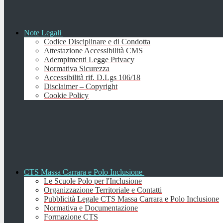
Note Legali
Codice Disciplinare e di Condotta
Attestazione Accessibilità CMS
Adempimenti Legge Privacy
Normativa Sicurezza
Accessibilità rif. D.Lgs 106/18
Disclaimer – Copyright
Cookie Policy
CTS Massa Carrara e Polo Inclusione
Le Scuole Polo per l'Inclusione
Organizzazione Territoriale e Contatti
Pubblicità Legale CTS Massa Carrara e Polo Inclusione
Normativa e Documentazione
Formazione CTS