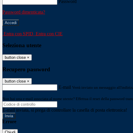
Password
Password dimenticata?
-
Entra con SPID
Entra con CIE
Seleziona utente
button close
×
Recupero password
button close
×
E-mail
Verrà inviato un messaggio all'indirizz
Non hai una e-mail associata al nome utente? Effettua il reset della password tram
E-mail inviata, si prega di controllare la casella di posta elettronica!
Errore
Chiudi