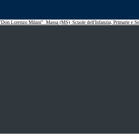
 "Don Lorenzo Milani"
Massa (MS)
Scuole dell'Infanzia, Primarie e 