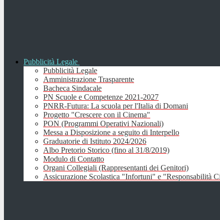
Pubblicità Legale
Pubblicità Legale
Amministrazione Trasparente
Bacheca Sindacale
PN Scuole e Competenze 2021-2027
PNRR-Futura: La scuola per l'Italia di Domani
Progetto "Crescere con il Cinema"
PON (Programmi Operativi Nazionali)
Messa a Disposizione a seguito di Interpello
Graduatorie di Istituto 2024/2026
Albo Pretorio Storico (fino al 31/8/2019)
Modulo di Contatto
Organi Collegiali (Rappresentanti dei Genitori)
Assicurazione Scolastica "Infortuni" e "Responsabilità Ci