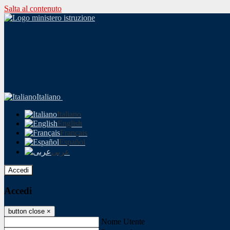
Salta al contenuto
Italiano
Italiano
English
Français
Español
عربى
Accedi
Accedi
button close
×
Nome Utente