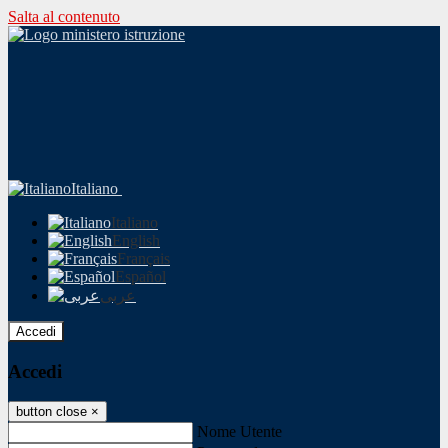
Salta al contenuto
Italiano
Italiano
English
Français
Español
عربى
Accedi
Accedi
button close
×
Nome Utente