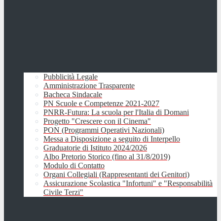
Pubblicità Legale
Amministrazione Trasparente
Bacheca Sindacale
PN Scuole e Competenze 2021-2027
PNRR-Futura: La scuola per l'Italia di Domani
Progetto "Crescere con il Cinema"
PON (Programmi Operativi Nazionali)
Messa a Disposizione a seguito di Interpello
Graduatorie di Istituto 2024/2026
Albo Pretorio Storico (fino al 31/8/2019)
Modulo di Contatto
Organi Collegiali (Rappresentanti dei Genitori)
Assicurazione Scolastica "Infortuni" e "Responsabilità
Civile Terzi"