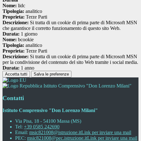
Nome:
lidc
Tipologia:
analitico
Proprieta:
Terze Parti
Descrizione:
Si tratta di un cookie di prima parte di Microsoft MSN
che garantisce il corretto funzionamento di questo sito Web.
Durata:
1 giorno
Nome:
bcookie
Tipologia:
analitico
Proprieta:
Terze Parti
Descrizione:
Si tratta di un cookie di prima parte di Microsoft MSN
per la condivisione del contenuto del sito Web tramite i social media.
Durata:
1 anno
Accetta tutti
Salva le preferenze
Istituto Comprensivo "Don Lorenzo Milani"
Contatti
Istituto Comprensivo "Don Lorenzo Milani"
Via Pisa, 18 - 54100 Massa (MS)
Tel:
+39 0585 242690
Email:
msic821008@istruzione.it
Link per inviare una mail
PEC:
msic821008@pec.istruzione.it
Link per inviare una mail