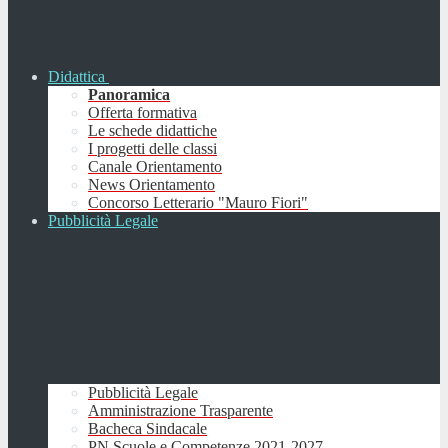
Didattica
Panoramica
Offerta formativa
Le schede didattiche
I progetti delle classi
Canale Orientamento
News Orientamento
Concorso Letterario "Mauro Fiori"
Pubblicità Legale
Pubblicità Legale
Amministrazione Trasparente
Bacheca Sindacale
PN Scuole e Competenze 2021-2027