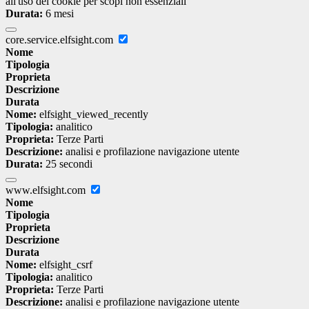
all'uso dei cookie per scopi non essenziali
Durata:
6 mesi
core.service.elfsight.com
Nome
Tipologia
Proprieta
Descrizione
Durata
Nome:
elfsight_viewed_recently
Tipologia:
analitico
Proprieta:
Terze Parti
Descrizione:
analisi e profilazione navigazione utente
Durata:
25 secondi
www.elfsight.com
Nome
Tipologia
Proprieta
Descrizione
Durata
Nome:
elfsight_csrf
Tipologia:
analitico
Proprieta:
Terze Parti
Descrizione:
analisi e profilazione navigazione utente