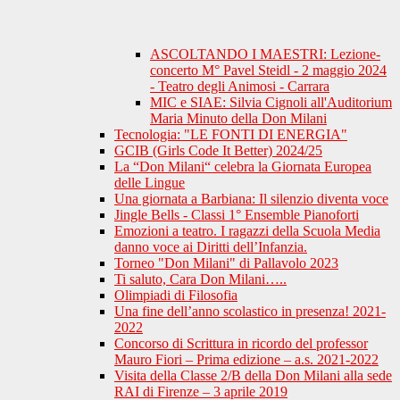
ASCOLTANDO I MAESTRI: Lezione-
concerto M° Pavel Steidl - 2 maggio 2024
- Teatro degli Animosi - Carrara
MIC e SIAE: Silvia Cignoli all'Auditorium
Maria Minuto della Don Milani
Tecnologia: "LE FONTI DI ENERGIA"
GCIB (Girls Code It Better) 2024/25
La “Don Milani“ celebra la Giornata Europea
delle Lingue
Una giornata a Barbiana: Il silenzio diventa voce
Jingle Bells - Classi 1° Ensemble Pianoforti
Emozioni a teatro. I ragazzi della Scuola Media
danno voce ai Diritti dell’Infanzia.
Torneo "Don Milani" di Pallavolo 2023
Ti saluto, Cara Don Milani…..
Olimpiadi di Filosofia
Una fine dell’anno scolastico in presenza! 2021-
2022
Concorso di Scrittura in ricordo del professor
Mauro Fiori – Prima edizione – a.s. 2021-2022
Visita della Classe 2/B della Don Milani alla sede
RAI di Firenze – 3 aprile 2019