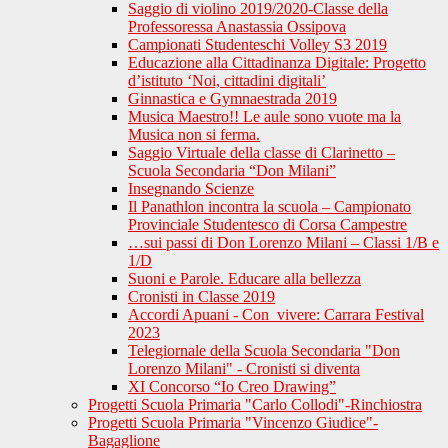
Saggio di violino 2019/2020-Classe della
Professoressa Anastassia Ossipova
Campionati Studenteschi Volley S3 2019
Educazione alla Cittadinanza Digitale: Progetto
d’istituto ‘Noi, cittadini digitali’
Ginnastica e Gymnaestrada 2019
Musica Maestro!! Le aule sono vuote ma la
Musica non si ferma.
Saggio Virtuale della classe di Clarinetto –
Scuola Secondaria “Don Milani”
Insegnando Scienze
Il Panathlon incontra la scuola – Campionato
Provinciale Studentesco di Corsa Campestre
…sui passi di Don Lorenzo Milani – Classi 1/B e
1/D
Suoni e Parole. Educare alla bellezza
Cronisti in Classe 2019
Accordi Apuani - Con_vivere: Carrara Festival
2023
Telegiornale della Scuola Secondaria "Don
Lorenzo Milani" - Cronisti si diventa
XI Concorso “Io Creo Drawing”
Progetti Scuola Primaria "Carlo Collodi"-Rinchiostra
Progetti Scuola Primaria "Vincenzo Giudice"-
Bagaglione