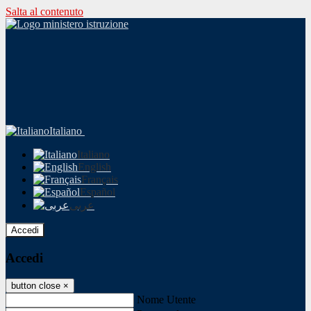
Salta al contenuto
Italiano
Italiano
English
Français
Español
عربى
Accedi
Accedi
button close
×
Nome Utente