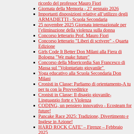
ricordo del professor Mauro Fiori
Giornata della Memoria - 27 gennaio 2026
Importanti disposizioni relative all’utilizzo degli
ARMADIETTI - Scuola Secondaria
25 novembre 2025 Giornata internazionale per
l’eliminazione della violenza sulla donna
Concorso letterario Prof. Mauro Fiori
Concorso letterario "Liberi di scrivere" - Quarta
Edizione
Girls Code It Better Don Milani alla Fiera di
Bologna "We make future"
Concorso della Misericordia San Francesco di
Massa sul "Volontariato giovanile"
Yoga educativo alla Scuola Secondaria Don
Milani
Cronisti in Classe: Parliamo di orientamento-A tu
per tu con la Provveditrice
Cronisti in Classe: Il disagio giovanile-
Linguaggio forte e Violenza
CODING, un pensiero innovativo - Ecosteam for
future!
Pancake Race 2025: Tradizione, Divertimento e
Inglese in Azione!
HARD ROCK CAFE’ – Firenze – Febbraio
2025