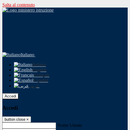
Salta al contenuto
Italiano
Italiano
English
Français
Español
عربى
Accedi
Accedi
button close
×
Nome Utente