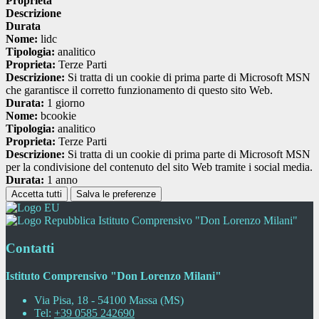
Proprieta
Descrizione
Durata
Nome:
lidc
Tipologia:
analitico
Proprieta:
Terze Parti
Descrizione:
Si tratta di un cookie di prima parte di Microsoft MSN
che garantisce il corretto funzionamento di questo sito Web.
Durata:
1 giorno
Nome:
bcookie
Tipologia:
analitico
Proprieta:
Terze Parti
Descrizione:
Si tratta di un cookie di prima parte di Microsoft MSN
per la condivisione del contenuto del sito Web tramite i social media.
Durata:
1 anno
Accetta tutti
Salva le preferenze
Istituto Comprensivo "Don Lorenzo Milani"
Contatti
Istituto Comprensivo "Don Lorenzo Milani"
Via Pisa, 18 - 54100 Massa (MS)
Tel:
+39 0585 242690