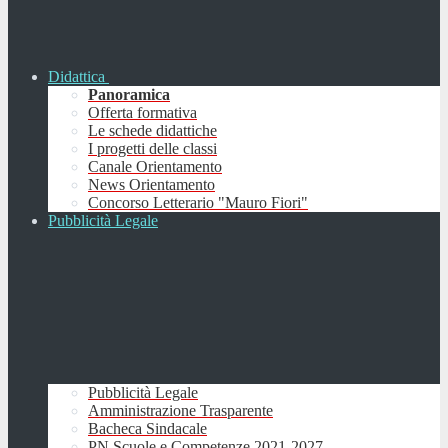
Didattica
Panoramica
Offerta formativa
Le schede didattiche
I progetti delle classi
Canale Orientamento
News Orientamento
Concorso Letterario "Mauro Fiori"
Pubblicità Legale
Pubblicità Legale
Amministrazione Trasparente
Bacheca Sindacale
PN Scuole e Competenze 2021-2027