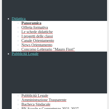
Didattica
Panoramica
Offerta formativa
Le schede didattiche
I progetti delle classi
Canale Orientamento
News Orientamento
Concorso Letterario "Mauro Fiori"
Pubblicità Legale
Pubblicità Legale
Amministrazione Trasparente
Bacheca Sindacale
PN Scuole e Competenze 2021-2027