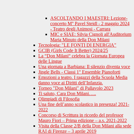
ASCOLTANDO I MAESTRI: Lezione-
concerto M° Pavel Steidl - 2 maggio 2024
- Teatro degli Animosi - Carrara
MIC e SIAE: Silvia Cignoli all'Auditorium
Maria Minuto della Don Milani
Tecnologia: "LE FONTI DI ENERGIA"
GCIB (Girls Code It Better) 2024/25
La “Don Milani“ celebra la Giornata Europea
delle Lingue
Una giornata a Barbiana: Il silenzio diventa voce
Jingle Bells - Classi 1° Ensemble Pianoforti
Emozioni a teatro. I ragazzi della Scuola Media
danno voce ai Diritti dell’Infanzia.
Torneo "Don Milani" di Pallavolo 2023
Ti saluto, Cara Don Milani…..
Olimpiadi di Filosofia
Una fine dell’anno scolastico in presenza! 2021-
2022
Concorso di Scrittura in ricordo del professor
Mauro Fiori – Prima edizione – a.s. 2021-2022
Visita della Classe 2/B della Don Milani alla sede
RAI di Firenze – 3 aprile 2019