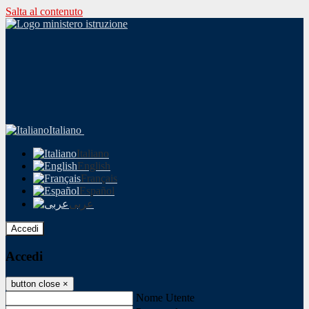
Salta al contenuto
Italiano
Italiano
English
Français
Español
عربى
Accedi
Accedi
button close
×
Nome Utente