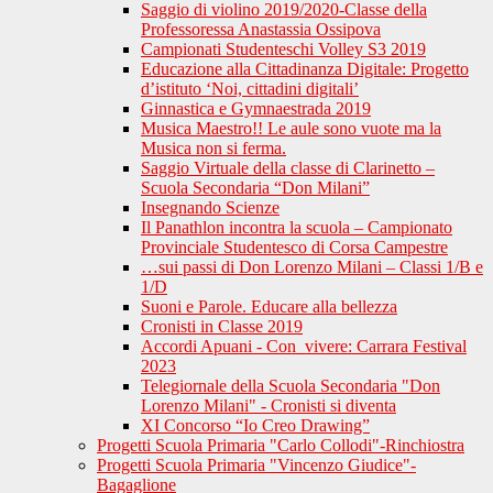
Saggio di violino 2019/2020-Classe della
Professoressa Anastassia Ossipova
Campionati Studenteschi Volley S3 2019
Educazione alla Cittadinanza Digitale: Progetto
d’istituto ‘Noi, cittadini digitali’
Ginnastica e Gymnaestrada 2019
Musica Maestro!! Le aule sono vuote ma la
Musica non si ferma.
Saggio Virtuale della classe di Clarinetto –
Scuola Secondaria “Don Milani”
Insegnando Scienze
Il Panathlon incontra la scuola – Campionato
Provinciale Studentesco di Corsa Campestre
…sui passi di Don Lorenzo Milani – Classi 1/B e
1/D
Suoni e Parole. Educare alla bellezza
Cronisti in Classe 2019
Accordi Apuani - Con_vivere: Carrara Festival
2023
Telegiornale della Scuola Secondaria "Don
Lorenzo Milani" - Cronisti si diventa
XI Concorso “Io Creo Drawing”
Progetti Scuola Primaria "Carlo Collodi"-Rinchiostra
Progetti Scuola Primaria "Vincenzo Giudice"-
Bagaglione