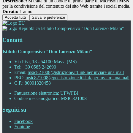
Descrizione:
Si tratta di un cookie di prima parte di Microsoft MSN
per la condivisione del contenuto del sito Web tramite i social media.
Durata:
1 anno
Accetta tutti
Salva le preferenze
Istituto Comprensivo "Don Lorenzo Milani"
Contatti
Istituto Comprensivo "Don Lorenzo Milani"
Via Pisa, 18 - 54100 Massa (MS)
Tel:
+39 0585 242690
Email:
msic821008@istruzione.it
Link per inviare una mail
PEC:
msic821008@pec.istruzione.it
Link per inviare una mail
C.F.: 80001320458
Fatturazione elettronica: UFWFBI
Codice meccanografico: MSIC821008
Seguici su
Facebook
Youtube