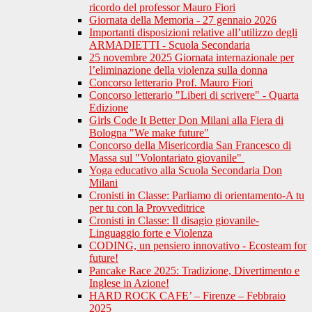
ricordo del professor Mauro Fiori
Giornata della Memoria - 27 gennaio 2026
Importanti disposizioni relative all’utilizzo degli
ARMADIETTI - Scuola Secondaria
25 novembre 2025 Giornata internazionale per
l’eliminazione della violenza sulla donna
Concorso letterario Prof. Mauro Fiori
Concorso letterario "Liberi di scrivere" - Quarta
Edizione
Girls Code It Better Don Milani alla Fiera di
Bologna "We make future"
Concorso della Misericordia San Francesco di
Massa sul "Volontariato giovanile"
Yoga educativo alla Scuola Secondaria Don
Milani
Cronisti in Classe: Parliamo di orientamento-A tu
per tu con la Provveditrice
Cronisti in Classe: Il disagio giovanile-
Linguaggio forte e Violenza
CODING, un pensiero innovativo - Ecosteam for
future!
Pancake Race 2025: Tradizione, Divertimento e
Inglese in Azione!
HARD ROCK CAFE’ – Firenze – Febbraio
2025