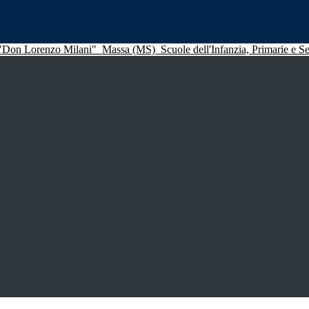
 "Don Lorenzo Milani"
Massa (MS)
Scuole dell'Infanzia, Primarie e 