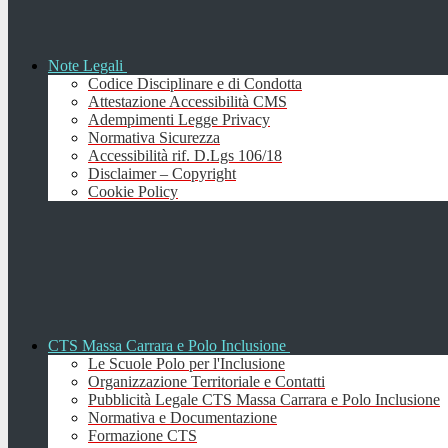
Note Legali
Codice Disciplinare e di Condotta
Attestazione Accessibilità CMS
Adempimenti Legge Privacy
Normativa Sicurezza
Accessibilità rif. D.Lgs 106/18
Disclaimer – Copyright
Cookie Policy
CTS Massa Carrara e Polo Inclusione
Le Scuole Polo per l'Inclusione
Organizzazione Territoriale e Contatti
Pubblicità Legale CTS Massa Carrara e Polo Inclusione
Normativa e Documentazione
Formazione CTS