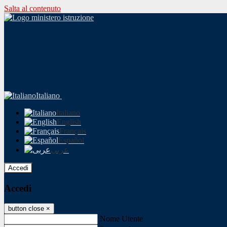
Salta al contenuto
Italiano
Italiano
English
Français
Español
عربى
Accedi
Accedi
button close
×
Nome Utente