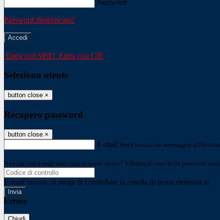
Password
Password dimenticata?
-
Entra con SPID
Entra con CIE
Seleziona utente
button close
×
Recupero password
button close
×
E-mail
Verrà inviato un messaggio all'indirizz
Non hai una e-mail associata al nome utente? Effettua il reset della password tram
E-mail inviata, si prega di controllare la casella di posta elettronica!
Errore
Chiudi