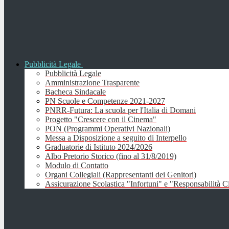
Pubblicità Legale
Pubblicità Legale
Amministrazione Trasparente
Bacheca Sindacale
PN Scuole e Competenze 2021-2027
PNRR-Futura: La scuola per l'Italia di Domani
Progetto "Crescere con il Cinema"
PON (Programmi Operativi Nazionali)
Messa a Disposizione a seguito di Interpello
Graduatorie di Istituto 2024/2026
Albo Pretorio Storico (fino al 31/8/2019)
Modulo di Contatto
Organi Collegiali (Rappresentanti dei Genitori)
Assicurazione Scolastica "Infortuni" e "Responsabilità Ci