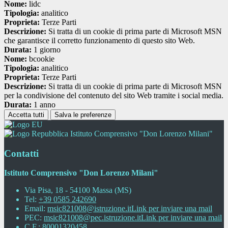
Nome:
lidc
Tipologia:
analitico
Proprieta:
Terze Parti
Descrizione:
Si tratta di un cookie di prima parte di Microsoft MSN
che garantisce il corretto funzionamento di questo sito Web.
Durata:
1 giorno
Nome:
bcookie
Tipologia:
analitico
Proprieta:
Terze Parti
Descrizione:
Si tratta di un cookie di prima parte di Microsoft MSN
per la condivisione del contenuto del sito Web tramite i social media.
Durata:
1 anno
Accetta tutti
Salva le preferenze
Istituto Comprensivo "Don Lorenzo Milani"
Contatti
Istituto Comprensivo "Don Lorenzo Milani"
Via Pisa, 18 - 54100 Massa (MS)
Tel:
+39 0585 242690
Email:
msic821008@istruzione.it
Link per inviare una mail
PEC:
msic821008@pec.istruzione.it
Link per inviare una mail
C.F.: 80001320458