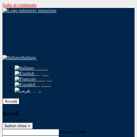
Salta al contenuto
Italiano
Italiano
English
Français
Español
عربى
Accedi
Accedi
button close
×
Nome Utente