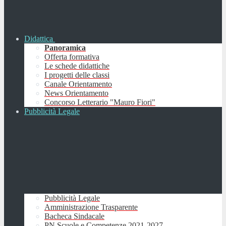
Didattica
Panoramica
Offerta formativa
Le schede didattiche
I progetti delle classi
Canale Orientamento
News Orientamento
Concorso Letterario "Mauro Fiori"
Pubblicità Legale
Pubblicità Legale
Amministrazione Trasparente
Bacheca Sindacale
PN Scuole e Competenze 2021-2027