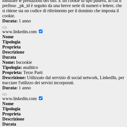
misurare le prestazioni del sito. È un cookie di tipo pattern, in cui il
prefisso _pk_id è seguito da una breve serie di numeri e lettere, che
si ritiene sia un codice di riferimento per il dominio che imposta il
cookie.
Durata:
1 anno
www.linkedin.com
Nome
Tipologia
Proprieta
Descrizione
Durata
Nome:
bscookie
Tipologia:
analitico
Proprieta:
Terze Parti
Descrizione:
Utilizzato dal servizio di social network, LinkedIn, per
tracciare l'utilizzo dei servizi incorporati.
Durata:
1 anno
www.linkedin.com
Nome
Tipologia
Proprieta
Descrizione
Durata