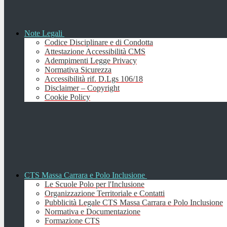
Note Legali
Codice Disciplinare e di Condotta
Attestazione Accessibilità CMS
Adempimenti Legge Privacy
Normativa Sicurezza
Accessibilità rif. D.Lgs 106/18
Disclaimer – Copyright
Cookie Policy
CTS Massa Carrara e Polo Inclusione
Le Scuole Polo per l'Inclusione
Organizzazione Territoriale e Contatti
Pubblicità Legale CTS Massa Carrara e Polo Inclusione
Normativa e Documentazione
Formazione CTS