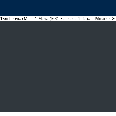
 "Don Lorenzo Milani"
Massa (MS)
Scuole dell'Infanzia, Primarie e 