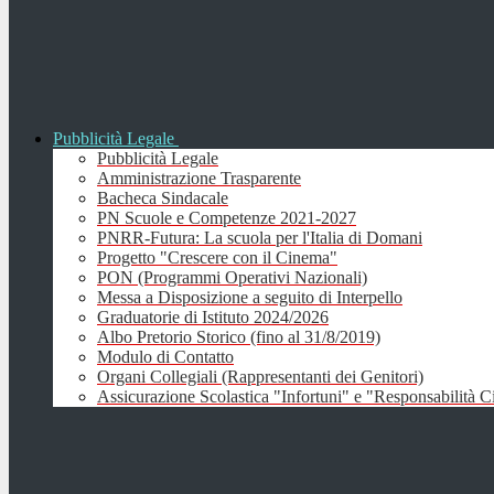
Pubblicità Legale
Pubblicità Legale
Amministrazione Trasparente
Bacheca Sindacale
PN Scuole e Competenze 2021-2027
PNRR-Futura: La scuola per l'Italia di Domani
Progetto "Crescere con il Cinema"
PON (Programmi Operativi Nazionali)
Messa a Disposizione a seguito di Interpello
Graduatorie di Istituto 2024/2026
Albo Pretorio Storico (fino al 31/8/2019)
Modulo di Contatto
Organi Collegiali (Rappresentanti dei Genitori)
Assicurazione Scolastica "Infortuni" e "Responsabilità Ci