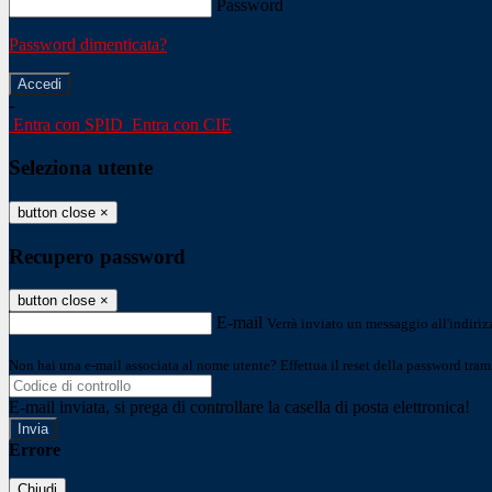
Password
Password dimenticata?
-
Entra con SPID
Entra con CIE
Seleziona utente
button close
×
Recupero password
button close
×
E-mail
Verrà inviato un messaggio all'indirizz
Non hai una e-mail associata al nome utente? Effettua il reset della password tram
E-mail inviata, si prega di controllare la casella di posta elettronica!
Errore
Chiudi