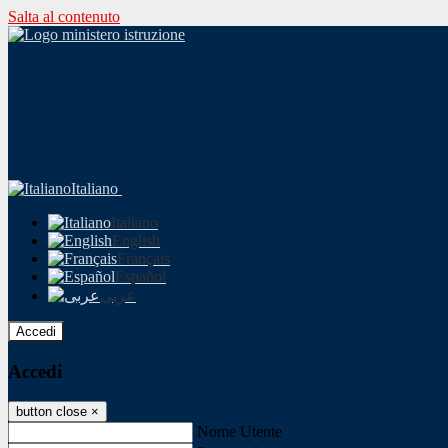
Salta al contenuto
Italiano
Italiano
English
Français
Español
عربى
Accedi
Accedi
button close
×
Nome Utente