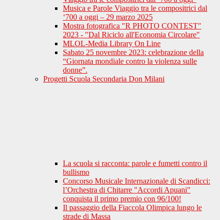
Musica e Parole Viaggio tra le compositrici dal
‘700 a oggi – 29 marzo 2025
Mostra fotografica "R PHOTO CONTEST"
2023 - "Dal Riciclo all'Economia Circolare"
MLOL-Media Library On Line
Sabato 25 novembre 2023: celebrazione della
“Giornata mondiale contro la violenza sulle
donne”.
Progetti Scuola Secondaria Don Milani
La scuola si racconta: parole e fumetti contro il
bullismo
Concorso Musicale Internazionale di Scandicci:
l’Orchestra di Chitarre "Accordi Apuani"
conquista il primo premio con 96/100!
Il passaggio della Fiaccola Olimpica lungo le
strade di Massa