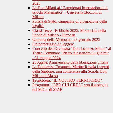
2025
La Don Milani ai "Campionati Internazionali di
Giochi Matematici" - Università Bocconi di
Milano
Polizia di Stato: campagna di promozione della
legalità
Classi Terze - Febbraio 2025: Memoriale della
Shoah di Milano - PizzAut
Giornata della Memoria - 27 gennaio 2025
Un pomeriggio da leggere
Concerto dell'Orchestra "Don Lorenzo Milani" al
Teatro Comunale "Pietro Alessandro Guglielmi"
- 31 maggio 2024
25 Aprile: Anniversario della liberazione d'Italia
La Dottoressa Emanuela Marinelli svela i segreti
della Sindone: una conferenza alla Scuola Don
Milani di Massa
Tecnologia: "IL NOSTRO TERRITORIO"
Programma "PER CHI CREA" con il sostegno
del MiC e di SIAE