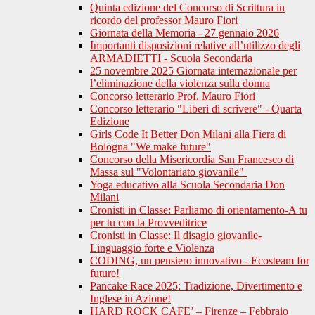
Quinta edizione del Concorso di Scrittura in
ricordo del professor Mauro Fiori
Giornata della Memoria - 27 gennaio 2026
Importanti disposizioni relative all’utilizzo degli
ARMADIETTI - Scuola Secondaria
25 novembre 2025 Giornata internazionale per
l’eliminazione della violenza sulla donna
Concorso letterario Prof. Mauro Fiori
Concorso letterario "Liberi di scrivere" - Quarta
Edizione
Girls Code It Better Don Milani alla Fiera di
Bologna "We make future"
Concorso della Misericordia San Francesco di
Massa sul "Volontariato giovanile"
Yoga educativo alla Scuola Secondaria Don
Milani
Cronisti in Classe: Parliamo di orientamento-A tu
per tu con la Provveditrice
Cronisti in Classe: Il disagio giovanile-
Linguaggio forte e Violenza
CODING, un pensiero innovativo - Ecosteam for
future!
Pancake Race 2025: Tradizione, Divertimento e
Inglese in Azione!
HARD ROCK CAFE’ – Firenze – Febbraio