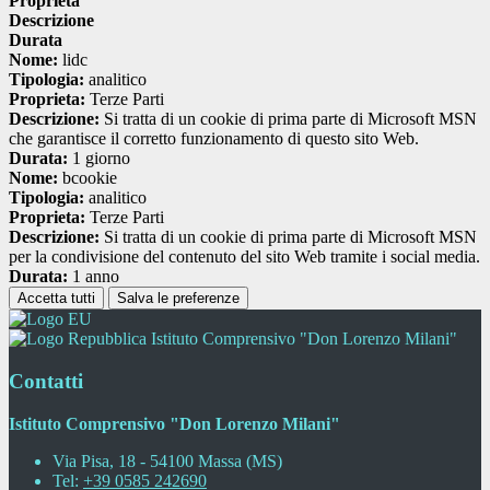
Proprieta
Descrizione
Durata
Nome:
lidc
Tipologia:
analitico
Proprieta:
Terze Parti
Descrizione:
Si tratta di un cookie di prima parte di Microsoft MSN
che garantisce il corretto funzionamento di questo sito Web.
Durata:
1 giorno
Nome:
bcookie
Tipologia:
analitico
Proprieta:
Terze Parti
Descrizione:
Si tratta di un cookie di prima parte di Microsoft MSN
per la condivisione del contenuto del sito Web tramite i social media.
Durata:
1 anno
Accetta tutti
Salva le preferenze
Istituto Comprensivo "Don Lorenzo Milani"
Contatti
Istituto Comprensivo "Don Lorenzo Milani"
Via Pisa, 18 - 54100 Massa (MS)
Tel:
+39 0585 242690