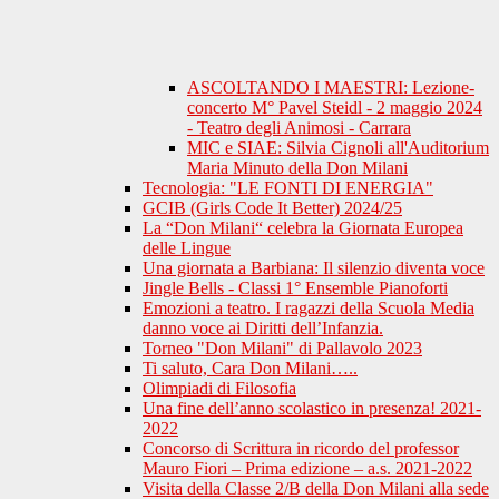
ASCOLTANDO I MAESTRI: Lezione-
concerto M° Pavel Steidl - 2 maggio 2024
- Teatro degli Animosi - Carrara
MIC e SIAE: Silvia Cignoli all'Auditorium
Maria Minuto della Don Milani
Tecnologia: "LE FONTI DI ENERGIA"
GCIB (Girls Code It Better) 2024/25
La “Don Milani“ celebra la Giornata Europea
delle Lingue
Una giornata a Barbiana: Il silenzio diventa voce
Jingle Bells - Classi 1° Ensemble Pianoforti
Emozioni a teatro. I ragazzi della Scuola Media
danno voce ai Diritti dell’Infanzia.
Torneo "Don Milani" di Pallavolo 2023
Ti saluto, Cara Don Milani…..
Olimpiadi di Filosofia
Una fine dell’anno scolastico in presenza! 2021-
2022
Concorso di Scrittura in ricordo del professor
Mauro Fiori – Prima edizione – a.s. 2021-2022
Visita della Classe 2/B della Don Milani alla sede