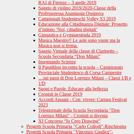
RAI di Firenze – 3 aprile 2019
Saggio di violino 2019/2020-Classe della
Professoressa Anastassia Ossipova
Campionati Studenteschi Volley S3 2019
Educazione alla Cittadinanza Digitale: Progetto
d’istituto ‘Noi, cittadini digitali’
Ginnastica e Gymnaestrada 2019
Musica Maestro!! Le aule sono vuote ma la
Musica non si ferma.
Saggio Virtuale della classe di Clarinetto –
Scuola Secondaria “Don Milani”
Insegnando Scienze
Il Panathlon incontra la scuola – Campionato
Provinciale Studentesco di Corsa Campestre
…sui passi di Don Lorenzo Milani – Classi 1/B e
1/D
Suoni e Parole. Educare alla bellezza
Cronisti in Classe 2019
Accordi Apuani - Con_vivere: Carrara Festival
2023
Telegiornale della Scuola Secondaria "Don
Lorenzo Milani" - Cronisti si diventa
XI Concorso “Io Creo Drawing”
Progetti Scuola Primaria "Carlo Collodi"-Rinchiostra
Progetti Scuola Primaria "Vincenzo Giudice"-