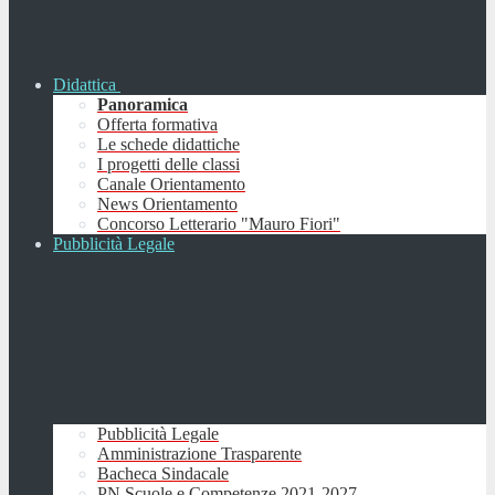
Didattica
Panoramica
Offerta formativa
Le schede didattiche
I progetti delle classi
Canale Orientamento
News Orientamento
Concorso Letterario "Mauro Fiori"
Pubblicità Legale
Pubblicità Legale
Amministrazione Trasparente
Bacheca Sindacale
PN Scuole e Competenze 2021-2027