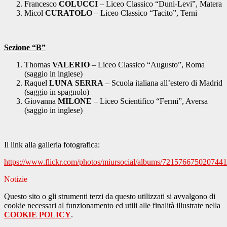
Francesco
COLUCCI
– Liceo Classico “Duni-Levi”, Matera
Micol
CURATOLO
– Liceo Classico “Tacito”, Terni
Sezione “B”
Thomas
VALERIO
– Liceo Classico “Augusto”, Roma
(saggio in inglese)
Raquel
LUNA
SERRA
– Scuola italiana all’estero di Madrid
(saggio in spagnolo)
Giovanna
MILONE
– Liceo Scientifico “Fermi”, Aversa
(saggio in inglese)
Il link alla galleria fotografica:
https://www.flickr.com/photos/miursocial/albums/721576675020744
Notizie
Questo sito o gli strumenti terzi da questo utilizzati si avvalgono di
cookie necessari al funzionamento ed utili alle finalità illustrate nella
COOKIE POLICY
.