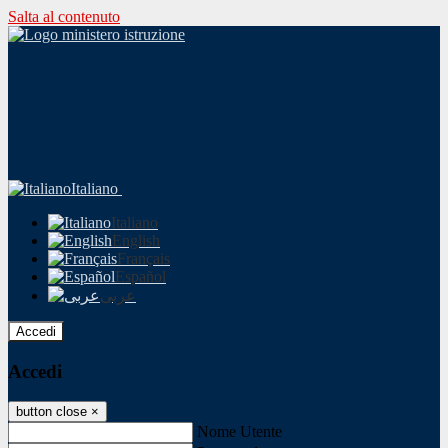
Salta al contenuto
Italiano
Italiano
English
Français
Español
عربى
Accedi
Accedi
button close
×
Nome Utente