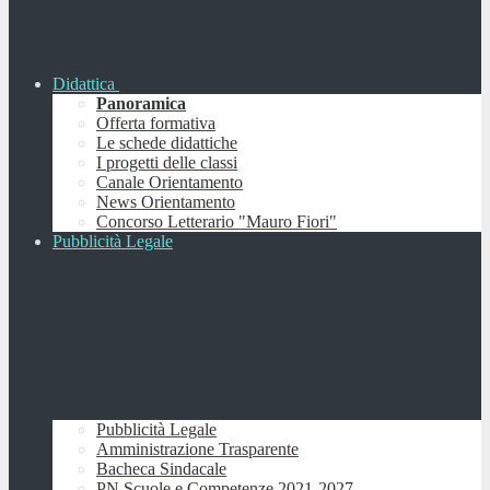
Didattica
Panoramica
Offerta formativa
Le schede didattiche
I progetti delle classi
Canale Orientamento
News Orientamento
Concorso Letterario "Mauro Fiori"
Pubblicità Legale
Pubblicità Legale
Amministrazione Trasparente
Bacheca Sindacale
PN Scuole e Competenze 2021-2027