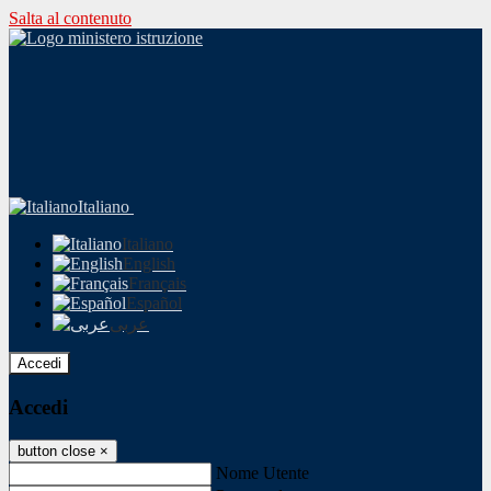
Salta al contenuto
Italiano
Italiano
English
Français
Español
عربى
Accedi
Accedi
button close
×
Nome Utente