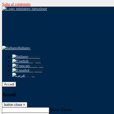
Salta al contenuto
Italiano
Italiano
English
Français
Español
عربى
Accedi
Accedi
button close
×
Nome Utente