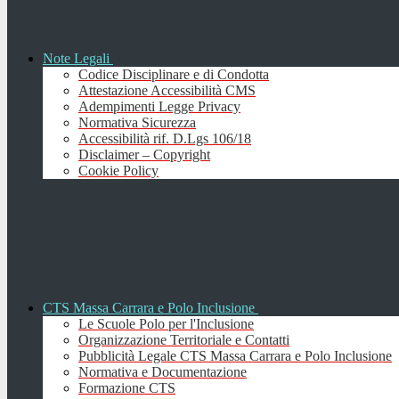
Note Legali
Codice Disciplinare e di Condotta
Attestazione Accessibilità CMS
Adempimenti Legge Privacy
Normativa Sicurezza
Accessibilità rif. D.Lgs 106/18
Disclaimer – Copyright
Cookie Policy
CTS Massa Carrara e Polo Inclusione
Le Scuole Polo per l'Inclusione
Organizzazione Territoriale e Contatti
Pubblicità Legale CTS Massa Carrara e Polo Inclusione
Normativa e Documentazione
Formazione CTS