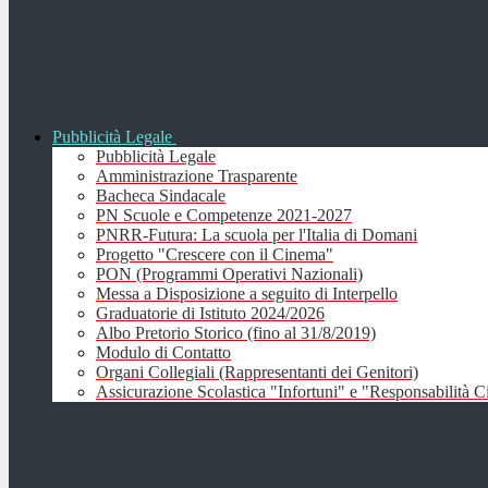
Pubblicità Legale
Pubblicità Legale
Amministrazione Trasparente
Bacheca Sindacale
PN Scuole e Competenze 2021-2027
PNRR-Futura: La scuola per l'Italia di Domani
Progetto "Crescere con il Cinema"
PON (Programmi Operativi Nazionali)
Messa a Disposizione a seguito di Interpello
Graduatorie di Istituto 2024/2026
Albo Pretorio Storico (fino al 31/8/2019)
Modulo di Contatto
Organi Collegiali (Rappresentanti dei Genitori)
Assicurazione Scolastica "Infortuni" e "Responsabilità Ci