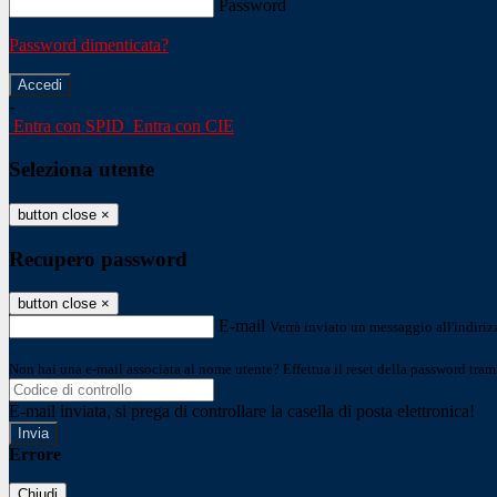
Password
Password dimenticata?
-
Entra con SPID
Entra con CIE
Seleziona utente
button close
×
Recupero password
button close
×
E-mail
Verrà inviato un messaggio all'indirizz
Non hai una e-mail associata al nome utente? Effettua il reset della password tram
E-mail inviata, si prega di controllare la casella di posta elettronica!
Errore
Chiudi