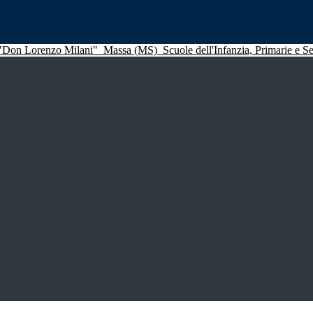
 "Don Lorenzo Milani"
Massa (MS)
Scuole dell'Infanzia, Primarie e 