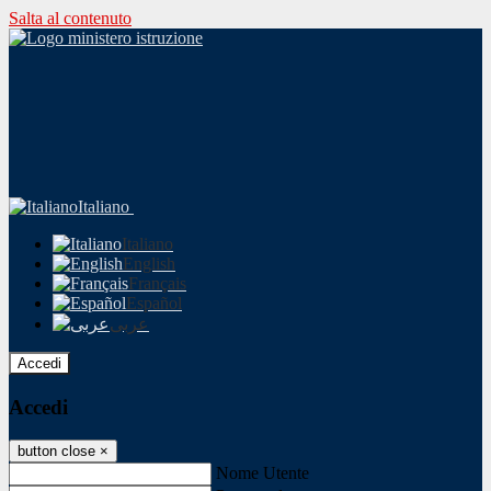
Salta al contenuto
Italiano
Italiano
English
Français
Español
عربى
Accedi
Accedi
button close
×
Nome Utente