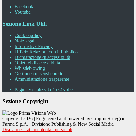
Facebook
Youtube
Sezione Link Utili
Cookie policy
Note legali
Informativa Privacy
Ufficio Relazioni con il Pubblico
Dichiarazione di accessibilità
Obiettivi di accessibilità
Whistleblowing
Gestione consensi cookie
Amministrazione trasparente
Pagina visualizzata
4572
volte
Sezione Copyright
Copyright 2026 | Engineered and powered by Gruppo Spaggiari
Parma S.p.A. | Divisione Publishing & New Social Media
Disclaimer trattamento dati personali