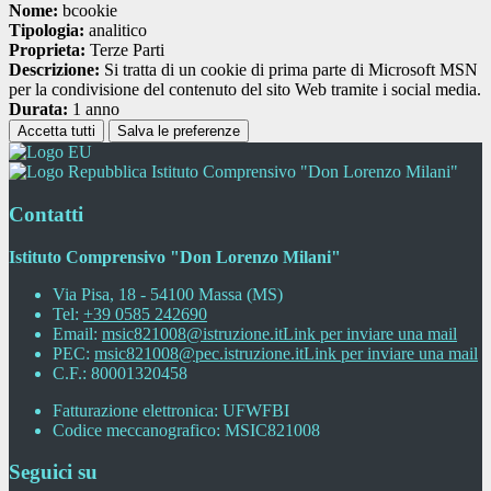
Nome:
bcookie
Tipologia:
analitico
Proprieta:
Terze Parti
Descrizione:
Si tratta di un cookie di prima parte di Microsoft MSN
per la condivisione del contenuto del sito Web tramite i social media.
Durata:
1 anno
Accetta tutti
Salva le preferenze
Istituto Comprensivo "Don Lorenzo Milani"
Contatti
Istituto Comprensivo "Don Lorenzo Milani"
Via Pisa, 18 - 54100 Massa (MS)
Tel:
+39 0585 242690
Email:
msic821008@istruzione.it
Link per inviare una mail
PEC:
msic821008@pec.istruzione.it
Link per inviare una mail
C.F.: 80001320458
Fatturazione elettronica: UFWFBI
Codice meccanografico: MSIC821008
Seguici su