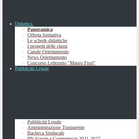
Didattica
Panoramica
Offerta formativa
Le schede didattiche
I progetti delle classi
Canale Orientamento
News Orientamento
Concorso Letterario "Mauro Fiori"
Pubblicità Legale
Pubblicità Legale
Amministrazione Trasparente
Bacheca Sindacale
PN Scuole e Competenze 2021-2027