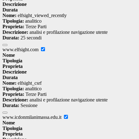
Descrizione
Durata
Nome:
elfsight_viewed_recently
Tipologia:
analitico
Proprieta:
Terze Parti
Descrizione:
analisi e profilazione navigazione utente
Durata:
25 secondi
www.elfsight.com
Nome
Tipologia
Proprieta
Descrizione
Durata
Nome:
elfsight_csrf
Tipologia:
analitico
Proprieta:
Terze Parti
Descrizione:
analisi e profilazione navigazione utente
Durata:
Sessione
www.icdonmilanimassa.edu.it
Nome
Tipologia
Proprieta