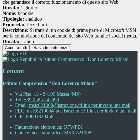
che garantisce il corretto funzionamento di questo sito Web.
Durata:
1 giorno
Nome:
bcookie
Tipologia:
analitico
Proprieta:
Terze Parti
Descrizione:
Si tratta di un cookie di prima parte di Microsoft MSN
per la condivisione del contenuto del sito Web tramite i social media.
Durata:
1 anno
Accetta tutti
Salva le preferenze
Istituto Comprensivo "Don Lorenzo Milani"
Contatti
Istituto Comprensivo "Don Lorenzo Milani"
Via Pisa, 18 - 54100 Massa (MS)
Tel:
+39 0585 242690
Email:
msic821008@istruzione.it
Link per inviare una mail
PEC:
msic821008@pec.istruzione.it
Link per inviare una mail
C.F.: 80001320458
Fatturazione elettronica: UFWFBI
Codice meccanografico: MSIC821008