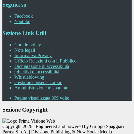
Seguici su
Facebook
Youtube
Sezione Link Utili
Cookie policy
Note legali
Informativa Privacy
Ufficio Relazioni con il Pubblico
Dichiarazione di accessibilità
Obiettivi di accessibilità
Whistleblowing
Gestione consensi cookie
Amministrazione trasparente
Pagina visualizzata
809
volte
Sezione Copyright
Copyright 2026 | Engineered and powered by Gruppo Spaggiari
Parma S.p.A. | Divisione Publishing & New Social Media