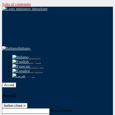
Salta al contenuto
Italiano
Italiano
English
Français
Español
عربى
Accedi
Accedi
button close
×
Nome Utente