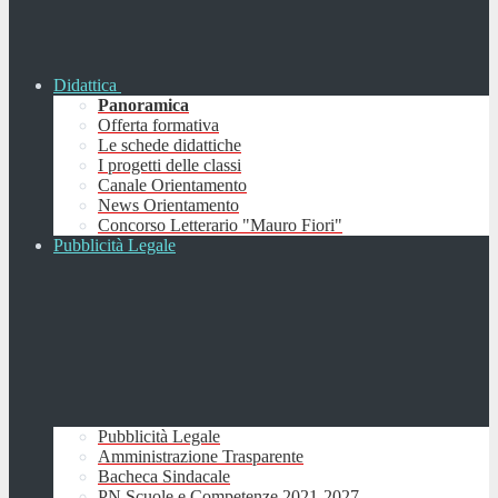
Didattica
Panoramica
Offerta formativa
Le schede didattiche
I progetti delle classi
Canale Orientamento
News Orientamento
Concorso Letterario "Mauro Fiori"
Pubblicità Legale
Pubblicità Legale
Amministrazione Trasparente
Bacheca Sindacale
PN Scuole e Competenze 2021-2027