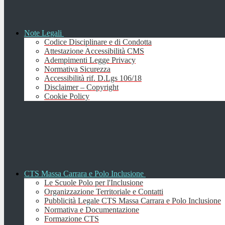
Note Legali
Codice Disciplinare e di Condotta
Attestazione Accessibilità CMS
Adempimenti Legge Privacy
Normativa Sicurezza
Accessibilità rif. D.Lgs 106/18
Disclaimer – Copyright
Cookie Policy
CTS Massa Carrara e Polo Inclusione
Le Scuole Polo per l'Inclusione
Organizzazione Territoriale e Contatti
Pubblicità Legale CTS Massa Carrara e Polo Inclusione
Normativa e Documentazione
Formazione CTS