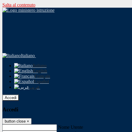
Salta al contenuto
Italiano
Italiano
English
Français
Español
عربى
Accedi
Accedi
button close
×
Nome Utente