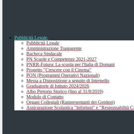
Pubblicità Legale
Pubblicità Legale
Amministrazione Trasparente
Bacheca Sindacale
PN Scuole e Competenze 2021-2027
PNRR-Futura: La scuola per l'Italia di Domani
Progetto "Crescere con il Cinema"
PON (Programmi Operativi Nazionali)
Messa a Disposizione a seguito di Interpello
Graduatorie di Istituto 2024/2026
Albo Pretorio Storico (fino al 31/8/2019)
Modulo di Contatto
Organi Collegiali (Rappresentanti dei Genitori)
Assicurazione Scolastica "Infortuni" e "Responsabilità Ci