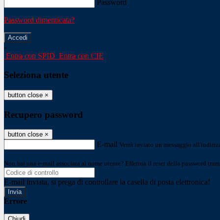
Password
Password dimenticata?
-
Entra con SPID
Entra con CIE
Seleziona utente
button close
×
Recupero password
button close
×
E-mail
Verrà inviato un messaggio all'indirizz
Non hai una e-mail associata al nome utente? Effettua il reset della password tram
E-mail inviata, si prega di controllare la casella di posta elettronica!
Errore
Chiudi