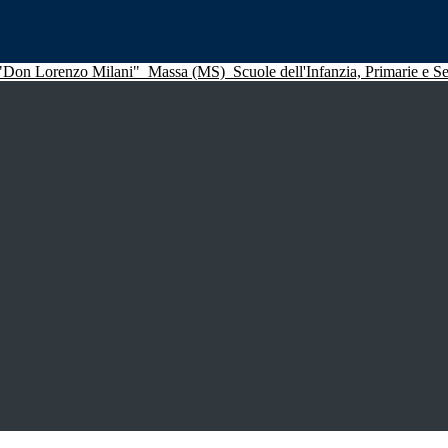
 "Don Lorenzo Milani"
Massa (MS)
Scuole dell'Infanzia, Primarie e 