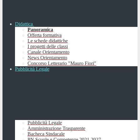
Didattica
Panoramica
Offerta formativa
Le schede didattiche
I progetti delle classi
Canale Orientamento
News Orientamento
Concorso Letterario "Mauro Fiori"
Pubblicità Legale
Pubblicità Legale
Amministrazione Trasparente
Bacheca Sindacale
PN Scuole e Competenze 2021-2027