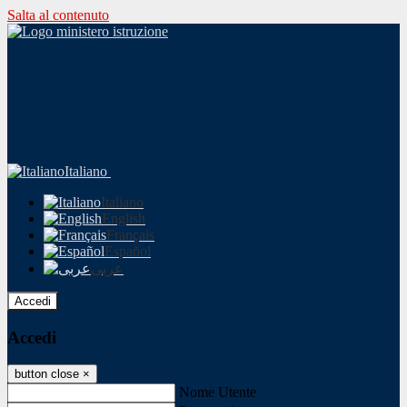
Salta al contenuto
Italiano
Italiano
English
Français
Español
عربى
Accedi
Accedi
button close
×
Nome Utente