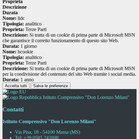
Proprieta
Descrizione
Durata
Nome:
lidc
Tipologia:
analitico
Proprieta:
Terze Parti
Descrizione:
Si tratta di un cookie di prima parte di Microsoft MSN
che garantisce il corretto funzionamento di questo sito Web.
Durata:
1 giorno
Nome:
bcookie
Tipologia:
analitico
Proprieta:
Terze Parti
Descrizione:
Si tratta di un cookie di prima parte di Microsoft MSN
per la condivisione del contenuto del sito Web tramite i social media.
Durata:
1 anno
Accetta tutti
Salva le preferenze
Istituto Comprensivo "Don Lorenzo Milani"
Contatti
Istituto Comprensivo "Don Lorenzo Milani"
Via Pisa, 18 - 54100 Massa (MS)
Tel:
+39 0585 242690