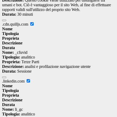
Descrizione:
Questo cookie viene utilizzato per distinguere tra
umani e bot. Ciò è vantaggioso per il sito Web, al fine di effettuare
rapporti validi sull'utilizzo del proprio sito Web.
Durata:
30 minuti
.cdn.quilljs.com
Nome
Tipologia
Proprieta
Descrizione
Durata
Nome:
_cfuvid
Tipologia:
analitico
Proprieta:
Terze Parti
Descrizione:
analisi e profilazione navigazione utente
Durata:
Sessione
.linkedin.com
Nome
Tipologia
Proprieta
Descrizione
Durata
Nome:
li_gc
Tipologia:
analitico