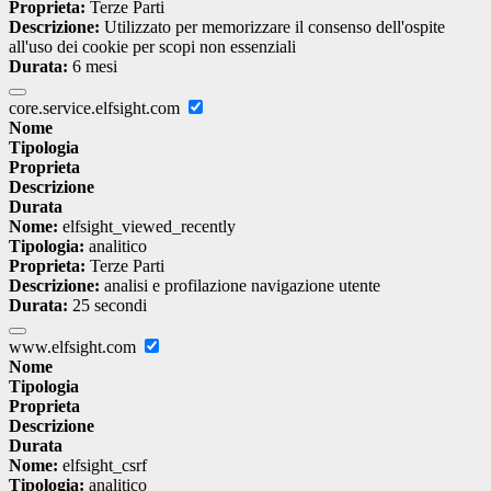
Proprieta:
Terze Parti
Descrizione:
Utilizzato per memorizzare il consenso dell'ospite
all'uso dei cookie per scopi non essenziali
Durata:
6 mesi
core.service.elfsight.com
Nome
Tipologia
Proprieta
Descrizione
Durata
Nome:
elfsight_viewed_recently
Tipologia:
analitico
Proprieta:
Terze Parti
Descrizione:
analisi e profilazione navigazione utente
Durata:
25 secondi
www.elfsight.com
Nome
Tipologia
Proprieta
Descrizione
Durata
Nome:
elfsight_csrf
Tipologia:
analitico