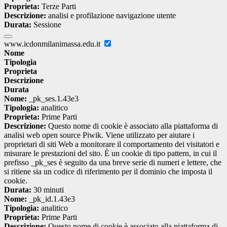
Proprieta:
Terze Parti
Descrizione:
analisi e profilazione navigazione utente
Durata:
Sessione
www.icdonmilanimassa.edu.it
Nome
Tipologia
Proprieta
Descrizione
Durata
Nome:
_pk_ses.1.43e3
Tipologia:
analitico
Proprieta:
Prime Parti
Descrizione:
Questo nome di cookie è associato alla piattaforma di
analisi web open source Piwik. Viene utilizzato per aiutare i
proprietari di siti Web a monitorare il comportamento dei visitatori e
misurare le prestazioni del sito. È un cookie di tipo pattern, in cui il
prefisso _pk_ses è seguito da una breve serie di numeri e lettere, che
si ritiene sia un codice di riferimento per il dominio che imposta il
cookie.
Durata:
30 minuti
Nome:
_pk_id.1.43e3
Tipologia:
analitico
Proprieta:
Prime Parti
Descrizione:
Questo nome di cookie è associato alla piattaforma di