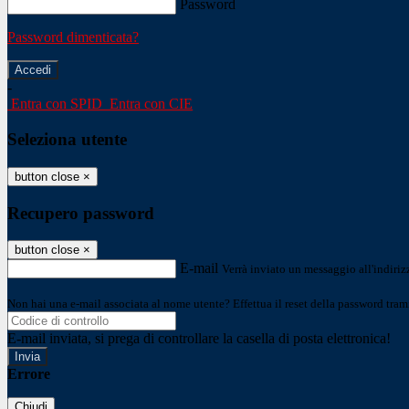
Password
Password dimenticata?
-
Entra con SPID
Entra con CIE
Seleziona utente
button close
×
Recupero password
button close
×
E-mail
Verrà inviato un messaggio all'indirizz
Non hai una e-mail associata al nome utente? Effettua il reset della password tram
E-mail inviata, si prega di controllare la casella di posta elettronica!
Errore
Chiudi