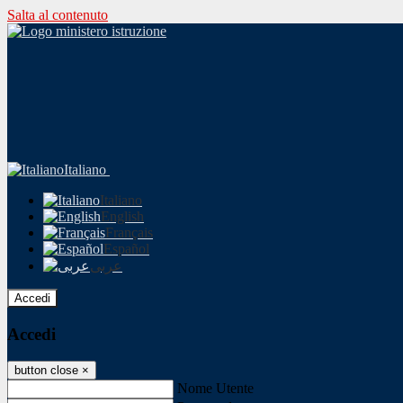
Salta al contenuto
Italiano
Italiano
English
Français
Español
عربى
Accedi
Accedi
button close
×
Nome Utente