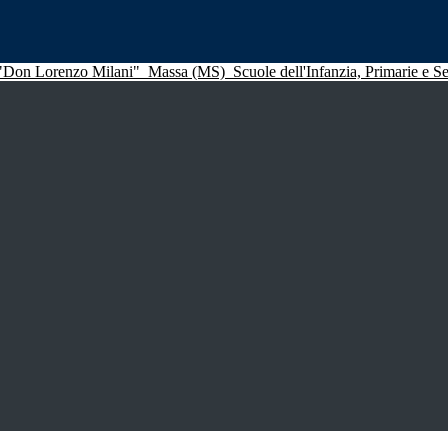
 "Don Lorenzo Milani"
Massa (MS)
Scuole dell'Infanzia, Primarie e 