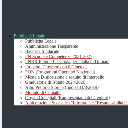
Pubblicità Legale
Pubblicità Legale
Amministrazione Trasparente
Bacheca Sindacale
PN Scuole e Competenze 2021-2027
PNRR-Futura: La scuola per l'Italia di Domani
Progetto "Crescere con il Cinema"
PON (Programmi Operativi Nazionali)
Messa a Disposizione a seguito di Interpello
Graduatorie di Istituto 2024/2026
Albo Pretorio Storico (fino al 31/8/2019)
Modulo di Contatto
Organi Collegiali (Rappresentanti dei Genitori)
Assicurazione Scolastica "Infortuni" e "Responsabilità Ci