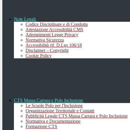
Note Legali
Codice Disciplinare e di Condotta
Attestazione Accessibilità CMS
Adempimenti Legge Privacy
Normativa Sicurezza
Accessibilità rif. D.Lgs 106/18
Disclaimer – Copyright
Cookie Policy
CTS Massa Carrara e Polo Inclusione
Le Scuole Polo per l'Inclusione
Organizzazione Territoriale e Contatti
Pubblicità Legale CTS Massa Carrara e Polo Inclusione
Normativa e Documentazione
Formazione CTS