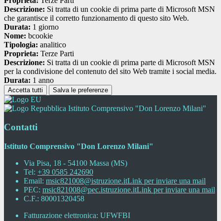
Proprieta:
Terze Parti
Descrizione:
Si tratta di un cookie di prima parte di Microsoft MSN
che garantisce il corretto funzionamento di questo sito Web.
Durata:
1 giorno
Nome:
bcookie
Tipologia:
analitico
Proprieta:
Terze Parti
Descrizione:
Si tratta di un cookie di prima parte di Microsoft MSN
per la condivisione del contenuto del sito Web tramite i social media.
Durata:
1 anno
Accetta tutti
Salva le preferenze
Istituto Comprensivo "Don Lorenzo Milani"
Contatti
Istituto Comprensivo "Don Lorenzo Milani"
Via Pisa, 18 - 54100 Massa (MS)
Tel:
+39 0585 242690
Email:
msic821008@istruzione.it
Link per inviare una mail
PEC:
msic821008@pec.istruzione.it
Link per inviare una mail
C.F.: 80001320458
Fatturazione elettronica: UFWFBI