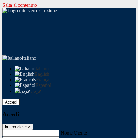
Salta al contenuto
Italiano
Italiano
English
Français
Español
عربى
Accedi
Accedi
button close
×
Nome Utente