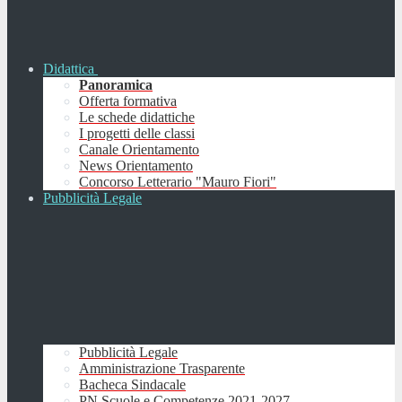
Didattica
Panoramica
Offerta formativa
Le schede didattiche
I progetti delle classi
Canale Orientamento
News Orientamento
Concorso Letterario "Mauro Fiori"
Pubblicità Legale
Pubblicità Legale
Amministrazione Trasparente
Bacheca Sindacale
PN Scuole e Competenze 2021-2027