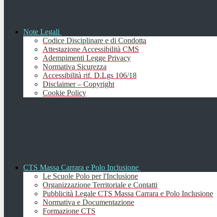
Note Legali
Codice Disciplinare e di Condotta
Attestazione Accessibilità CMS
Adempimenti Legge Privacy
Normativa Sicurezza
Accessibilità rif. D.Lgs 106/18
Disclaimer – Copyright
Cookie Policy
CTS Massa Carrara e Polo Inclusione
Le Scuole Polo per l'Inclusione
Organizzazione Territoriale e Contatti
Pubblicità Legale CTS Massa Carrara e Polo Inclusione
Normativa e Documentazione
Formazione CTS