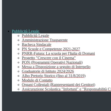
Pubblicità Legale
Pubblicità Legale
Amministrazione Trasparente
Bacheca Sindacale
PN Scuole e Competenze 2021-2027
PNRR-Futura: La scuola per l'Italia di Domani
Progetto "Crescere con il Cinema"
PON (Programmi Operativi Nazionali)
Messa a Disposizione a seguito di Interpello
Graduatorie di Istituto 2024/2026
Albo Pretorio Storico (fino al 31/8/2019)
Modulo di Contatto
Organi Collegiali (Rappresentanti dei Genitori)
Assicurazione Scolastica "Infortuni" e "Responsabilità Ci