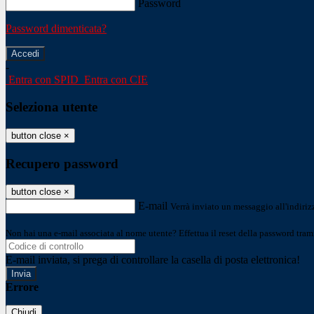
Password
Password dimenticata?
-
Entra con SPID
Entra con CIE
Seleziona utente
button close
×
Recupero password
button close
×
E-mail
Verrà inviato un messaggio all'indirizz
Non hai una e-mail associata al nome utente? Effettua il reset della password tram
E-mail inviata, si prega di controllare la casella di posta elettronica!
Errore
Chiudi