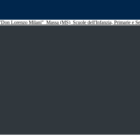
 "Don Lorenzo Milani"
Massa (MS)
Scuole dell'Infanzia, Primarie e 