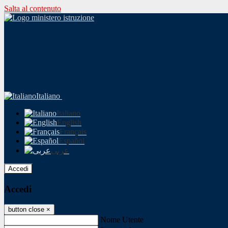
Salta al contenuto
Italiano
Italiano
English
Français
Español
عربى
Accedi
Accedi
button close
×
Nome Utente