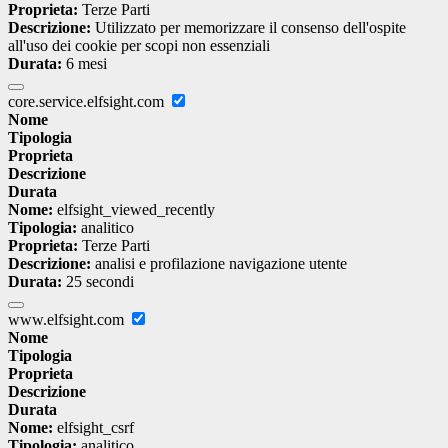
Proprieta:
Terze Parti
Descrizione:
Utilizzato per memorizzare il consenso dell'ospite
all'uso dei cookie per scopi non essenziali
Durata:
6 mesi
core.service.elfsight.com
Nome
Tipologia
Proprieta
Descrizione
Durata
Nome:
elfsight_viewed_recently
Tipologia:
analitico
Proprieta:
Terze Parti
Descrizione:
analisi e profilazione navigazione utente
Durata:
25 secondi
www.elfsight.com
Nome
Tipologia
Proprieta
Descrizione
Durata
Nome:
elfsight_csrf
Tipologia:
analitico