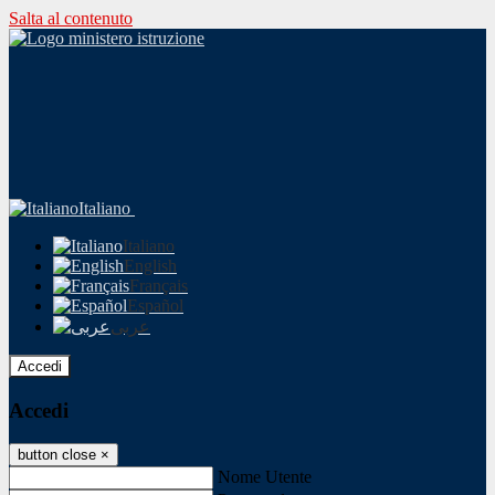
Salta al contenuto
Italiano
Italiano
English
Français
Español
عربى
Accedi
Accedi
button close
×
Nome Utente