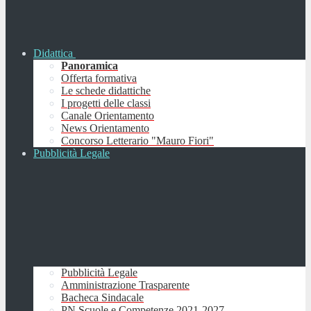
Didattica
Panoramica
Offerta formativa
Le schede didattiche
I progetti delle classi
Canale Orientamento
News Orientamento
Concorso Letterario "Mauro Fiori"
Pubblicità Legale
Pubblicità Legale
Amministrazione Trasparente
Bacheca Sindacale
PN Scuole e Competenze 2021-2027