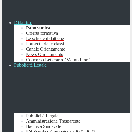
Didattica
Panoramica
Offerta formativa
Le schede didattiche
I progetti delle classi
Canale Orientamento
News Orientamento
Concorso Letterario "Mauro Fiori"
Pubblicità Legale
Pubblicità Legale
Amministrazione Trasparente
Bacheca Sindacale
PN Scuole e Competenze 2021-2027