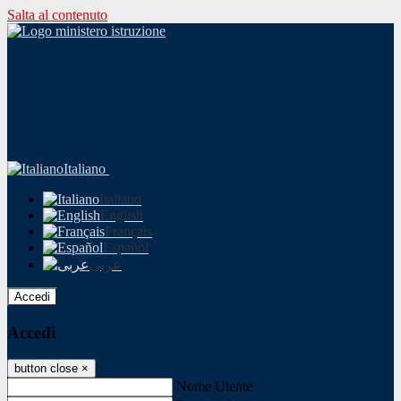
Salta al contenuto
Italiano
Italiano
English
Français
Español
عربى
Accedi
Accedi
button close
×
Nome Utente