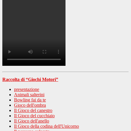
Raccolta di “Giochi Motori”
presentazione
Animali salterini
Bowling fai da te
Gioco dell'ombra
Il Gioco del canestro
Il Gioco del cucchiaio
Il Gioco dell'anello
Il Gioco della codina dell'Unicorno