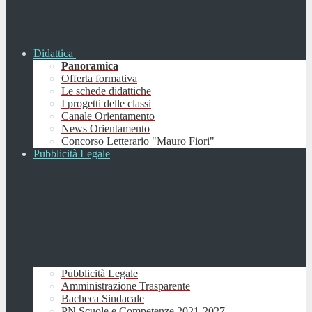
Didattica
Panoramica
Offerta formativa
Le schede didattiche
I progetti delle classi
Canale Orientamento
News Orientamento
Concorso Letterario "Mauro Fiori"
Pubblicità Legale
Pubblicità Legale
Amministrazione Trasparente
Bacheca Sindacale
PN Scuole e Competenze 2021-2027