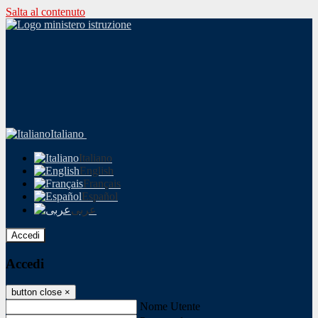
Salta al contenuto
Italiano
Italiano
English
Français
Español
عربى
Accedi
Accedi
button close
×
Nome Utente