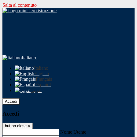
Salta al contenuto
Italiano
Italiano
English
Français
Español
عربى
Accedi
Accedi
button close
×
Nome Utente