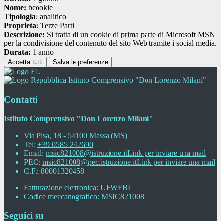
Nome:
bcookie
Tipologia:
analitico
Proprieta:
Terze Parti
Descrizione:
Si tratta di un cookie di prima parte di Microsoft MSN
per la condivisione del contenuto del sito Web tramite i social media.
Durata:
1 anno
Accetta tutti
Salva le preferenze
Istituto Comprensivo "Don Lorenzo Milani"
Contatti
Istituto Comprensivo "Don Lorenzo Milani"
Via Pisa, 18 - 54100 Massa (MS)
Tel:
+39 0585 242690
Email:
msic821008@istruzione.it
Link per inviare una mail
PEC:
msic821008@pec.istruzione.it
Link per inviare una mail
C.F.: 80001320458
Fatturazione elettronica: UFWFBI
Codice meccanografico: MSIC821008
Seguici su