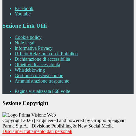
Facebook
Youtube
Sezione Link Utili
Cookie policy
Note legali
Informativa Privacy
Ufficio Relazioni con il Pubblico
Dichiarazione di accessibilità
Obiettivi di accessibilità
Whistleblowing
Gestione consensi cookie
Amministrazione trasparente
Pagina visualizzata
868
volte
Sezione Copyright
Copyright 2026 | Engineered and powered by Gruppo Spaggiari
Parma S.p.A. | Divisione Publishing & New Social Media
Disclaimer trattamento dati personali