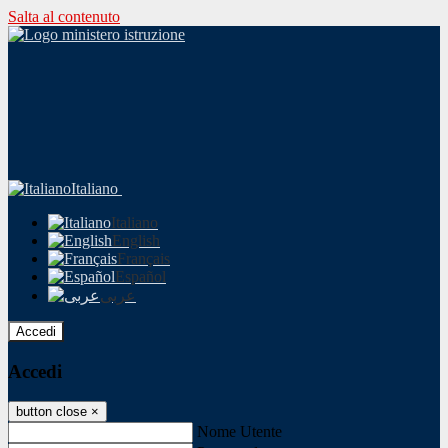
Salta al contenuto
Italiano
Italiano
English
Français
Español
عربى
Accedi
Accedi
button close
×
Nome Utente