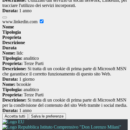
Descrizione:
Utilizzato dal servizio di social network, LinkedIn, per
tracciare l'utilizzo dei servizi incorporati.
Durata:
1 anno
www.linkedin.com
Nome
Tipologia
Proprieta
Descrizione
Durata
Nome:
lidc
Tipologia:
analitico
Proprieta:
Terze Parti
Descrizione:
Si tratta di un cookie di prima parte di Microsoft MSN
che garantisce il corretto funzionamento di questo sito Web.
Durata:
1 giorno
Nome:
bcookie
Tipologia:
analitico
Proprieta:
Terze Parti
Descrizione:
Si tratta di un cookie di prima parte di Microsoft MSN
per la condivisione del contenuto del sito Web tramite i social media.
Durata:
1 anno
Accetta tutti
Salva le preferenze
Istituto Comprensivo "Don Lorenzo Milani"