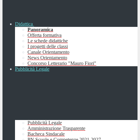
Didattica
Panoramica
Offerta formativa
Le schede didattiche
I progetti delle classi
Canale Orientamento
News Orientamento
Concorso Letterario "Mauro Fiori"
Pubblicità Legale
Pubblicità Legale
Amministrazione Trasparente
Bacheca Sindacale
PN Scuole e Competenze 2021-2027