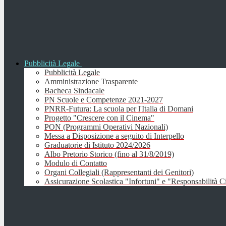
Pubblicità Legale
Pubblicità Legale
Amministrazione Trasparente
Bacheca Sindacale
PN Scuole e Competenze 2021-2027
PNRR-Futura: La scuola per l'Italia di Domani
Progetto "Crescere con il Cinema"
PON (Programmi Operativi Nazionali)
Messa a Disposizione a seguito di Interpello
Graduatorie di Istituto 2024/2026
Albo Pretorio Storico (fino al 31/8/2019)
Modulo di Contatto
Organi Collegiali (Rappresentanti dei Genitori)
Assicurazione Scolastica "Infortuni" e "Responsabilità Ci