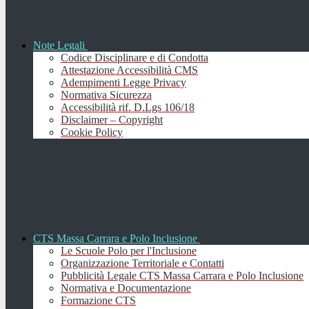
Note Legali
Codice Disciplinare e di Condotta
Attestazione Accessibilità CMS
Adempimenti Legge Privacy
Normativa Sicurezza
Accessibilità rif. D.Lgs 106/18
Disclaimer – Copyright
Cookie Policy
CTS Massa Carrara e Polo Inclusione
Le Scuole Polo per l'Inclusione
Organizzazione Territoriale e Contatti
Pubblicità Legale CTS Massa Carrara e Polo Inclusione
Normativa e Documentazione
Formazione CTS