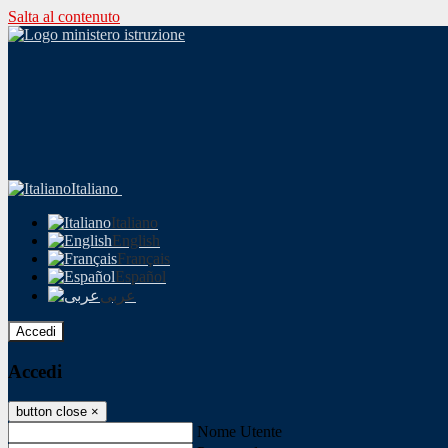
Salta al contenuto
Italiano
Italiano
English
Français
Español
عربى
Accedi
Accedi
button close
×
Nome Utente