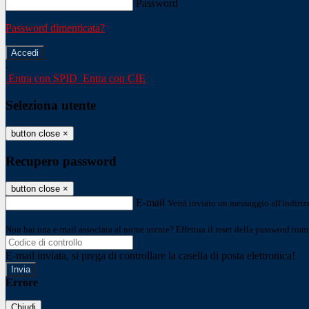
Password
Password dimenticata?
-
Entra con SPID
Entra con CIE
Seleziona utente
button close
×
Recupero password
button close
×
E-mail
Verrà inviato un messaggio all'indirizz
Non hai una e-mail associata al nome utente? Effettua il reset della password tram
E-mail inviata, si prega di controllare la casella di posta elettronica!
Errore
Chiudi