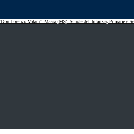
 "Don Lorenzo Milani"
Massa (MS)
Scuole dell'Infanzia, Primarie e 