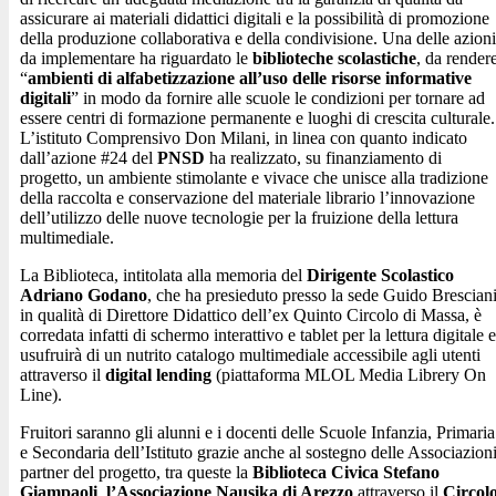
assicurare ai materiali didattici digitali e la possibilità di promozione
della produzione collaborativa e della condivisione. Una delle azioni
da implementare ha riguardato le
biblioteche scolastiche
, da render
“
ambienti di alfabetizzazione all’uso delle risorse informative
digitali
” in modo da fornire alle scuole le condizioni per tornare ad
essere centri di formazione permanente e luoghi di crescita culturale.
L’istituto Comprensivo Don Milani, in linea con quanto indicato
dall’azione #24 del
PNSD
ha realizzato, su finanziamento di
progetto, un ambiente stimolante e vivace che unisce alla tradizione
della raccolta e conservazione del materiale librario l’innovazione
dell’utilizzo delle nuove tecnologie per la fruizione della lettura
multimediale.
La Biblioteca, intitolata alla memoria del
Dirigente Scolastico
Adriano Godano
, che ha presieduto presso la sede Guido Brescian
in qualità di Direttore Didattico dell’ex Quinto Circolo di Massa, è
corredata infatti di schermo interattivo e tablet per la lettura digitale e
usufruirà di un nutrito catalogo multimediale accessibile agli utenti
attraverso il
digital lending
(piattaforma MLOL Media Librery On
Line).
Fruitori saranno gli alunni e i docenti delle Scuole Infanzia, Primaria
e Secondaria dell’Istituto grazie anche al sostegno delle Associazion
partner del progetto, tra queste la
Biblioteca Civica Stefano
Giampaoli
,
l’Associazione Nausika di Arezzo
attraverso il
Circol