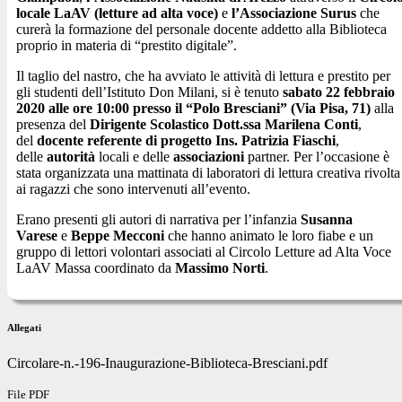
locale LaAV (letture ad alta voce)
e
l’Associazione Surus
che
curerà la formazione del personale docente addetto alla Biblioteca
proprio in materia di “prestito digitale”.
Il taglio del nastro, che ha avviato le attività di lettura e prestito per
gli studenti dell’Istituto Don Milani, si è tenuto
sabato 22 febbraio
2020 alle ore 10:00
presso il “Polo Bresciani” (Via Pisa, 71)
alla
presenza del
Dirigente Scolastico Dott.ssa Marilena Conti
,
del
docente referente di progetto Ins. Patrizia Fiaschi
,
delle
autorità
locali e delle
associazioni
partner. Per l’occasione è
stata organizzata una mattinata di laboratori di lettura creativa rivolta
ai ragazzi che sono intervenuti all’evento.
Erano presenti gli autori di narrativa per l’infanzia
Susanna
Varese
e
Beppe Mecconi
che hanno animato le loro fiabe e un
gruppo di lettori volontari associati al Circolo Letture ad Alta Voce
LaAV Massa coordinato da
Massimo Norti
.
Allegati
Circolare-n.-196-Inaugurazione-Biblioteca-Bresciani.pdf
File PDF