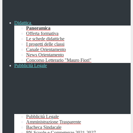
Didattica
Panoramica
Offerta formativa
Le schede didattiche
I progetti delle classi
Canale Orientamento
News Orientamento
Concorso Letterario "Mauro Fiori"
Pubblicità Legale
Pubblicità Legale
Amministrazione Trasparente
Bacheca Sindacale
PN Scuole e Competenze 2021-2027