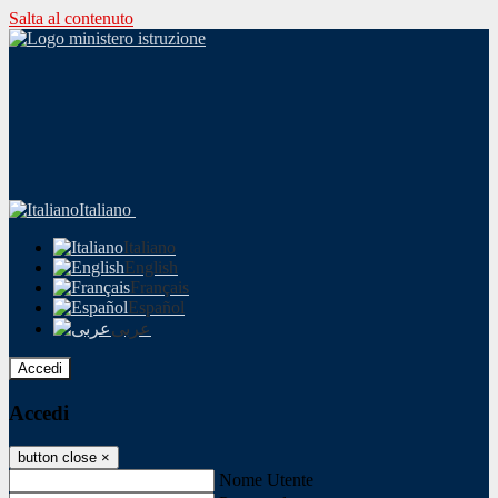
Salta al contenuto
Italiano
Italiano
English
Français
Español
عربى
Accedi
Accedi
button close
×
Nome Utente