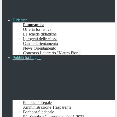
Didattica
Panoramica
Offerta formativa
Le schede didattiche
I progetti delle classi
Canale Orientamento
News Orientamento
Concorso Letterario "Mauro Fiori"
Pubblicità Legale
Pubblicità Legale
Amministrazione Trasparente
Bacheca Sindacale
PN Scuole e Competenze 2021-2027