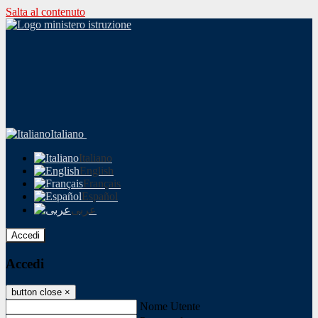
Salta al contenuto
Italiano
Italiano
English
Français
Español
عربى
Accedi
Accedi
button close
×
Nome Utente