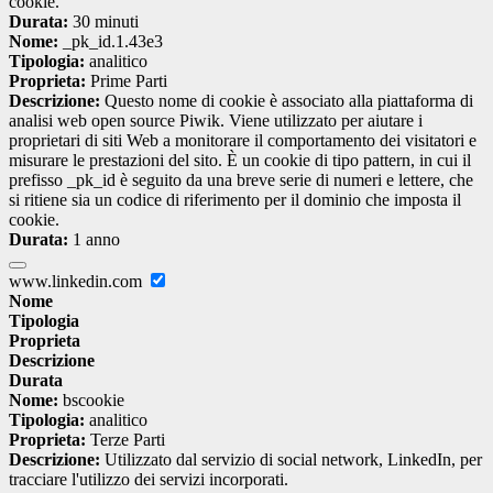
cookie.
Durata:
30 minuti
Nome:
_pk_id.1.43e3
Tipologia:
analitico
Proprieta:
Prime Parti
Descrizione:
Questo nome di cookie è associato alla piattaforma di
analisi web open source Piwik. Viene utilizzato per aiutare i
proprietari di siti Web a monitorare il comportamento dei visitatori e
misurare le prestazioni del sito. È un cookie di tipo pattern, in cui il
prefisso _pk_id è seguito da una breve serie di numeri e lettere, che
si ritiene sia un codice di riferimento per il dominio che imposta il
cookie.
Durata:
1 anno
www.linkedin.com
Nome
Tipologia
Proprieta
Descrizione
Durata
Nome:
bscookie
Tipologia:
analitico
Proprieta:
Terze Parti
Descrizione:
Utilizzato dal servizio di social network, LinkedIn, per
tracciare l'utilizzo dei servizi incorporati.