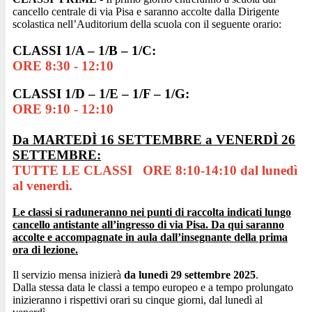
cancello centrale di via Pisa e saranno accolte dalla Dirigente
scolastica nel
l’Auditorium della scuola
con il seguente orario:
CLASSI 1/
A
– 1/
B
– 1/
C:
ORE 8:30 - 12:10
CLASSI
1/D –
1/
E
– 1/
F
– 1/
G:
ORE 9:10 - 12:10
Da
MART
ED
Ì
1
6
SETTEMBRE a
VENERDÌ
26
SETTEMBRE
:
TUTTE LE CLASSI
ORE 8:10-14:10 dal lunedì
al venerdì.
Le classi si raduneranno nei punti di raccolta indicati lungo
cancello antistante all’ingresso di via Pisa. Da qui saranno
accolte e accompagnate in aula dall’insegnante della prima
ora di lezione.
Il servizio mensa inizierà
da lunedì 29 settembre 2025
.
Dalla stessa data le classi a tempo europeo e a tempo prolungato
inizieranno i rispettivi orari su cinque giorni, dal lunedì al