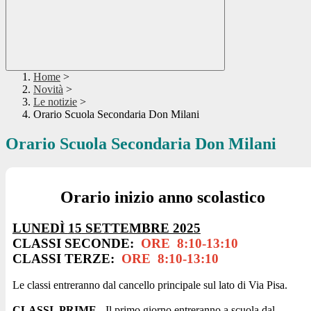
Home
>
Novità
>
Le notizie
>
Orario Scuola Secondaria Don Milani
Orario Scuola Secondaria Don Milani
Orario inizio anno scolastico
LUNEDÌ
1
5
SETTEMBRE 202
5
CLASSI SECONDE:
ORE
8:10-1
3:
10
CLASSI TERZE:
ORE
8:10-1
3:
10
Le classi entreranno dal cancello principale sul lato di Via Pisa.
CLASSI
PRIME
- Il primo giorno entreranno a scuola dal