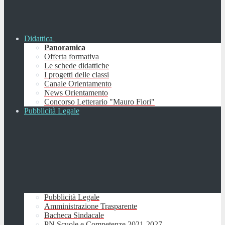
Didattica
Panoramica
Offerta formativa
Le schede didattiche
I progetti delle classi
Canale Orientamento
News Orientamento
Concorso Letterario "Mauro Fiori"
Pubblicità Legale
Pubblicità Legale
Amministrazione Trasparente
Bacheca Sindacale
PN Scuole e Competenze 2021-2027