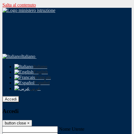
Salta al contenuto
Italiano
Italiano
English
Français
Español
عربى
Accedi
Accedi
button close
×
Nome Utente