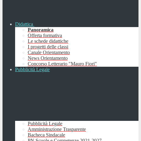
Didattica
Panoramica
Offerta formativa
Le schede didattiche
I progetti delle classi
Canale Orientamento
News Orientamento
Concorso Letterario "Mauro Fiori"
Pubblicità Legale
Pubblicità Legale
Amministrazione Trasparente
Bacheca Sindacale
PN Scuole e Competenze 2021-2027