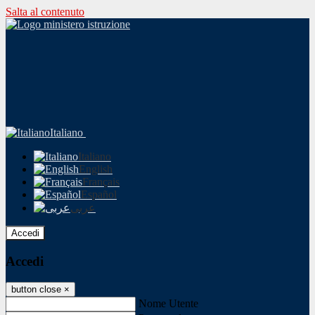
Salta al contenuto
Italiano
Italiano
English
Français
Español
عربى
Accedi
Accedi
button close
×
Nome Utente