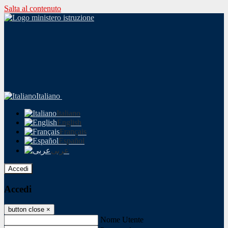
Salta al contenuto
Italiano
Italiano
English
Français
Español
عربى
Accedi
Accedi
button close
×
Nome Utente