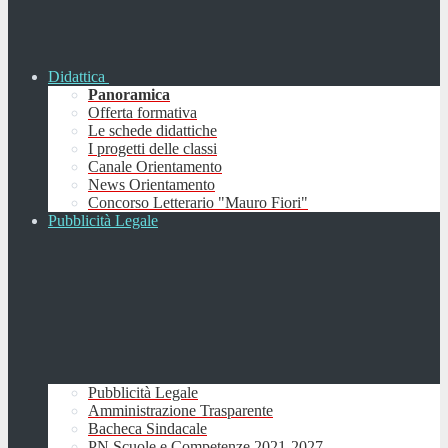
Didattica
Panoramica
Offerta formativa
Le schede didattiche
I progetti delle classi
Canale Orientamento
News Orientamento
Concorso Letterario "Mauro Fiori"
Pubblicità Legale
Pubblicità Legale
Amministrazione Trasparente
Bacheca Sindacale
PN Scuole e Competenze 2021-2027