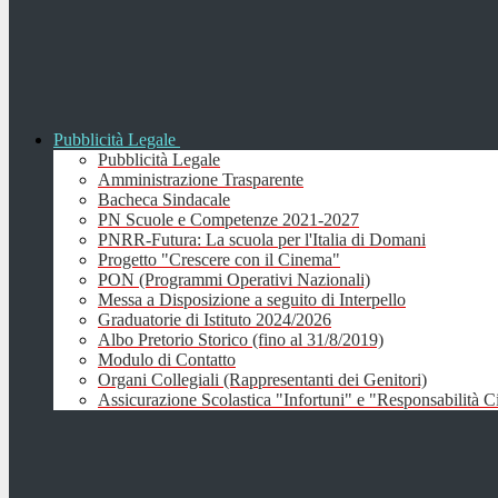
Pubblicità Legale
Pubblicità Legale
Amministrazione Trasparente
Bacheca Sindacale
PN Scuole e Competenze 2021-2027
PNRR-Futura: La scuola per l'Italia di Domani
Progetto "Crescere con il Cinema"
PON (Programmi Operativi Nazionali)
Messa a Disposizione a seguito di Interpello
Graduatorie di Istituto 2024/2026
Albo Pretorio Storico (fino al 31/8/2019)
Modulo di Contatto
Organi Collegiali (Rappresentanti dei Genitori)
Assicurazione Scolastica "Infortuni" e "Responsabilità Ci