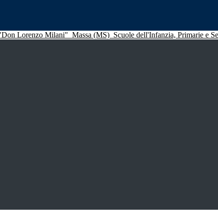
 "Don Lorenzo Milani"
Massa (MS)
Scuole dell'Infanzia, Primarie e 