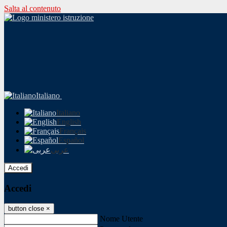
Salta al contenuto
Italiano
Italiano
English
Français
Español
عربى
Accedi
Accedi
button close
×
Nome Utente