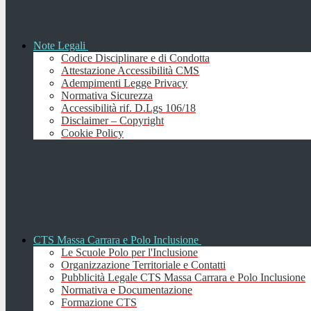
Note Legali
Codice Disciplinare e di Condotta
Attestazione Accessibilità CMS
Adempimenti Legge Privacy
Normativa Sicurezza
Accessibilità rif. D.Lgs 106/18
Disclaimer – Copyright
Cookie Policy
CTS Massa Carrara e Polo Inclusione
Le Scuole Polo per l'Inclusione
Organizzazione Territoriale e Contatti
Pubblicità Legale CTS Massa Carrara e Polo Inclusione
Normativa e Documentazione
Formazione CTS