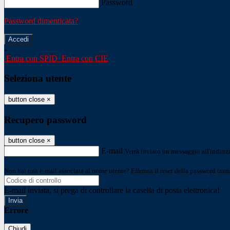
Password
Password dimenticata?
-
Entra con SPID
Entra con CIE
Seleziona utente
button close
×
Recupero password
button close
×
E-mail
Verrà inviato un messaggio all'indirizz
Non hai una e-mail associata al nome utente? Effettua il reset della password tram
E-mail inviata, si prega di controllare la casella di posta elettronica!
Errore
Chiudi