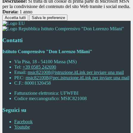
Descrizione:
Si tratta di un cookie di prima parte di Microsoft MSN
per la condivisione del contenuto del sito Web tramite i social media.
Durata:
1 anno
Accetta tutti
Salva le preferenze
Istituto Comprensivo "Don Lorenzo Milani"
Contatti
Istituto Comprensivo "Don Lorenzo Milani"
Via Pisa, 18 - 54100 Massa (MS)
Tel:
+39 0585 242690
Email:
msic821008@istruzione.it
Link per inviare una mail
PEC:
msic821008@pec.istruzione.it
Link per inviare una mail
C.F.: 80001320458
Fatturazione elettronica: UFWFBI
Codice meccanografico: MSIC821008
Seguici su
Facebook
Youtube