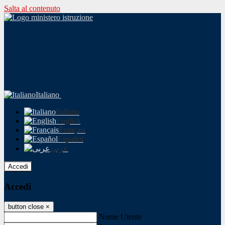
Salta al contenuto
Italiano
Italiano
English
Français
Español
عربى
Accedi
Accedi
button close
×
Nome Utente