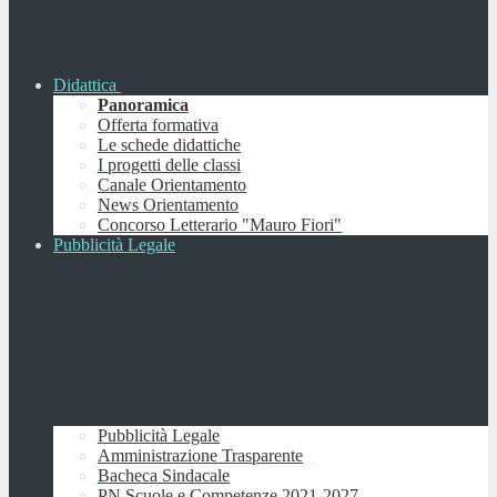
Didattica
Panoramica
Offerta formativa
Le schede didattiche
I progetti delle classi
Canale Orientamento
News Orientamento
Concorso Letterario "Mauro Fiori"
Pubblicità Legale
Pubblicità Legale
Amministrazione Trasparente
Bacheca Sindacale
PN Scuole e Competenze 2021-2027