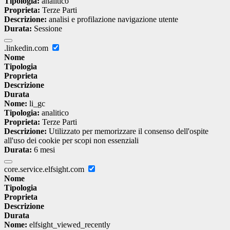
Tipologia:
analitico
Proprieta:
Terze Parti
Descrizione:
analisi e profilazione navigazione utente
Durata:
Sessione
.linkedin.com
Nome
Tipologia
Proprieta
Descrizione
Durata
Nome:
li_gc
Tipologia:
analitico
Proprieta:
Terze Parti
Descrizione:
Utilizzato per memorizzare il consenso dell'ospite
all'uso dei cookie per scopi non essenziali
Durata:
6 mesi
core.service.elfsight.com
Nome
Tipologia
Proprieta
Descrizione
Durata
Nome:
elfsight_viewed_recently