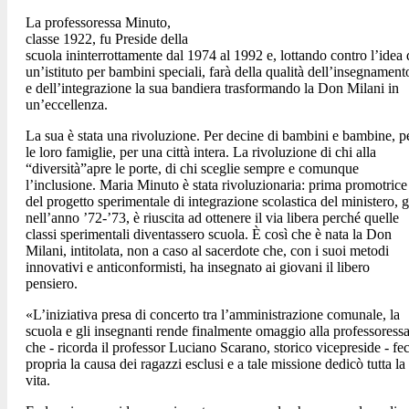
La professoressa Minuto,
classe 1922, fu Preside della
scuola ininterrottamente dal 1974 al 1992 e, lottando contro l’idea 
un’istituto per bambini speciali, farà della qualità dell’insegnament
e dell’integrazione la sua bandiera trasformando la Don Milani in
un’eccellenza.
La sua è stata una rivoluzione. Per decine di bambini e bambine, p
le loro famiglie, per una città intera. La rivoluzione di chi alla
“diversità”apre le porte, di chi sceglie sempre e comunque
l’inclusione. Maria Minuto è stata rivoluzionaria: prima promotrice
del progetto sperimentale di integrazione scolastica del ministero, g
nell’anno ’72-’73, è riuscita ad ottenere il via libera perché quelle
classi sperimentali diventassero scuola. È così che è nata la Don
Milani, intitolata, non a caso al sacerdote che, con i suoi metodi
innovativi e anticonformisti, ha insegnato ai giovani il libero
pensiero.
«L’iniziativa presa di concerto tra l’amministrazione comunale, la
scuola e gli insegnanti rende finalmente omaggio alla professoress
che - ricorda il professor Luciano Scarano, storico vicepreside - fe
propria la causa dei ragazzi esclusi e a tale missione dedicò tutta la
vita.