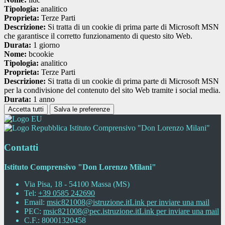
Tipologia:
analitico
Proprieta:
Terze Parti
Descrizione:
Si tratta di un cookie di prima parte di Microsoft MSN
che garantisce il corretto funzionamento di questo sito Web.
Durata:
1 giorno
Nome:
bcookie
Tipologia:
analitico
Proprieta:
Terze Parti
Descrizione:
Si tratta di un cookie di prima parte di Microsoft MSN
per la condivisione del contenuto del sito Web tramite i social media.
Durata:
1 anno
Accetta tutti
Salva le preferenze
Istituto Comprensivo "Don Lorenzo Milani"
Contatti
Istituto Comprensivo "Don Lorenzo Milani"
Via Pisa, 18 - 54100 Massa (MS)
Tel:
+39 0585 242690
Email:
msic821008@istruzione.it
Link per inviare una mail
PEC:
msic821008@pec.istruzione.it
Link per inviare una mail
C.F.: 80001320458