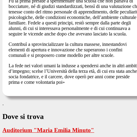
Fu la prima preside a sperimentare una scuola che non parlava di
bocciature, né di giudizi standardizzati, bensì di una valutazione c
tenesse conto del ritmo personale di apprendimento, delle peculiari
psicologiche, delle condizioni economiche, dell’ambiente culturale
familiare. Fedele a questi principi, restò sempre dalla parte degli
alunni, di cui si interessava personalmente e di cui continuava a
seguire le vicende anche dopo che avevano lasciato la scuola.
Contribuì a sprovincializzare la cultura massese, innestandovi
elementi di apertura e innovazione che superarono i confini
comunali e si proposero come modello per altre scuole.
La fede nei valori umani la indusse a spendersi anche in altri ambit
d’impegno; scelse l’Università della terza età, di cui era stata anche
socia fondatrice, e il carcere, dove operò per anni come preside
prima e come volontaria poi»
.
Dove si trova
Auditorium "Maria Emilia Minuto"