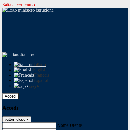
Salta al contenuto
Italiano
Italiano
English
Français
Español
عربى
Accedi
Accedi
button close
×
Nome Utente