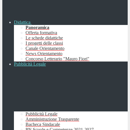
Didattica
Panoramica
Offerta formativa
Le schede didattiche
I progetti delle classi
Canale Orientamento
News Orientamento
Concorso Letterario "Mauro Fiori"
Pubblicità Legale
Pubblicità Legale
Amministrazione Trasparente
Bacheca Sindacale
PN Scuole e Competenze 2021-2027