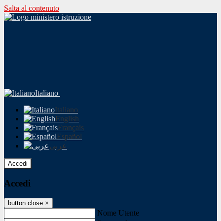
Salta al contenuto
Italiano
Italiano
English
Français
Español
عربى
Accedi
Accedi
button close
×
Nome Utente