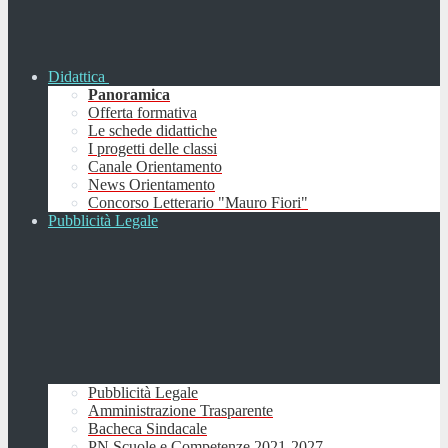
Didattica
Panoramica
Offerta formativa
Le schede didattiche
I progetti delle classi
Canale Orientamento
News Orientamento
Concorso Letterario "Mauro Fiori"
Pubblicità Legale
Pubblicità Legale
Amministrazione Trasparente
Bacheca Sindacale
PN Scuole e Competenze 2021-2027