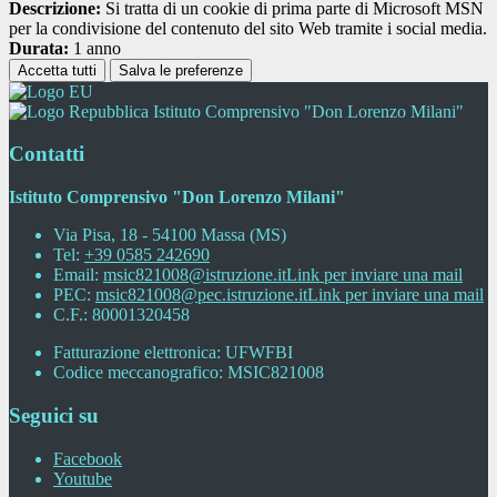
Descrizione:
Si tratta di un cookie di prima parte di Microsoft MSN
per la condivisione del contenuto del sito Web tramite i social media.
Durata:
1 anno
Accetta tutti
Salva le preferenze
Istituto Comprensivo "Don Lorenzo Milani"
Contatti
Istituto Comprensivo "Don Lorenzo Milani"
Via Pisa, 18 - 54100 Massa (MS)
Tel:
+39 0585 242690
Email:
msic821008@istruzione.it
Link per inviare una mail
PEC:
msic821008@pec.istruzione.it
Link per inviare una mail
C.F.: 80001320458
Fatturazione elettronica: UFWFBI
Codice meccanografico: MSIC821008
Seguici su
Facebook
Youtube