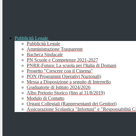
Pubblicità Legale
Pubblicità Legale
Amministrazione Trasparente
Bacheca Sindacale
PN Scuole e Competenze 2021-2027
PNRR-Futura: La scuola per l'Italia di Domani
Progetto "Crescere con il Cinema"
PON (Programmi Operativi Nazionali)
Messa a Disposizione a seguito di Interpello
Graduatorie di Istituto 2024/2026
Albo Pretorio Storico (fino al 31/8/2019)
Modulo di Contatto
Organi Collegiali (Rappresentanti dei Genitori)
Assicurazione Scolastica "Infortuni" e "Responsabilità Ci