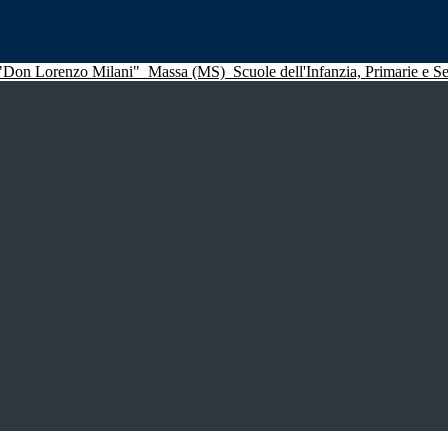
 "Don Lorenzo Milani"
Massa (MS)
Scuole dell'Infanzia, Primarie e 