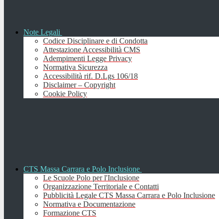
Note Legali
Codice Disciplinare e di Condotta
Attestazione Accessibilità CMS
Adempimenti Legge Privacy
Normativa Sicurezza
Accessibilità rif. D.Lgs 106/18
Disclaimer – Copyright
Cookie Policy
CTS Massa Carrara e Polo Inclusione
Le Scuole Polo per l'Inclusione
Organizzazione Territoriale e Contatti
Pubblicità Legale CTS Massa Carrara e Polo Inclusione
Normativa e Documentazione
Formazione CTS