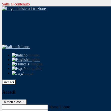
Salta al contenuto
Italiano
Italiano
English
Français
Español
عربى
Accedi
Accedi
button close
×
Nome Utente