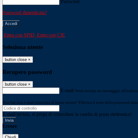
Password
Password dimenticata?
-
Entra con SPID
Entra con CIE
Seleziona utente
button close
×
Recupero password
button close
×
E-mail
Verrà inviato un messaggio all'indirizz
Non hai una e-mail associata al nome utente? Effettua il reset della password tram
E-mail inviata, si prega di controllare la casella di posta elettronica!
Errore
Chiudi