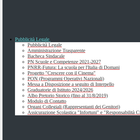
Pubblicità Legale
Pubblicità Legale
Amministrazione Trasparente
Bacheca Sindacale
PN Scuole e Competenze 2021-2027
PNRR-Futura: La scuola per l'Italia di Domani
Progetto "Crescere con il Cinema"
PON (Programmi Operativi Nazionali)
Messa a Disposizione a seguito di Interpello
Graduatorie di Istituto 2024/2026
Albo Pretorio Storico (fino al 31/8/2019)
Modulo di Contatto
Organi Collegiali (Rappresentanti dei Genitori)
Assicurazione Scolastica "Infortuni" e "Responsabilità Ci