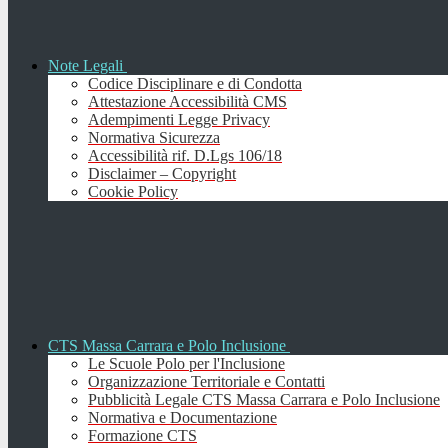
Note Legali
Codice Disciplinare e di Condotta
Attestazione Accessibilità CMS
Adempimenti Legge Privacy
Normativa Sicurezza
Accessibilità rif. D.Lgs 106/18
Disclaimer – Copyright
Cookie Policy
CTS Massa Carrara e Polo Inclusione
Le Scuole Polo per l'Inclusione
Organizzazione Territoriale e Contatti
Pubblicità Legale CTS Massa Carrara e Polo Inclusione
Normativa e Documentazione
Formazione CTS