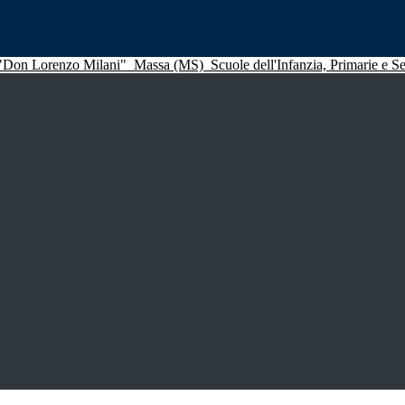
 "Don Lorenzo Milani"
Massa (MS)
Scuole dell'Infanzia, Primarie e 