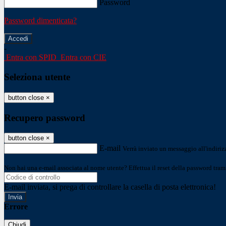
Password
Password dimenticata?
-
Entra con SPID
Entra con CIE
Seleziona utente
button close
×
Recupero password
button close
×
E-mail
Verrà inviato un messaggio all'indirizz
Non hai una e-mail associata al nome utente? Effettua il reset della password tram
E-mail inviata, si prega di controllare la casella di posta elettronica!
Errore
Chiudi