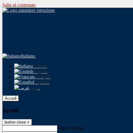
Salta al contenuto
Italiano
Italiano
English
Français
Español
عربى
Accedi
Accedi
button close
×
Nome Utente