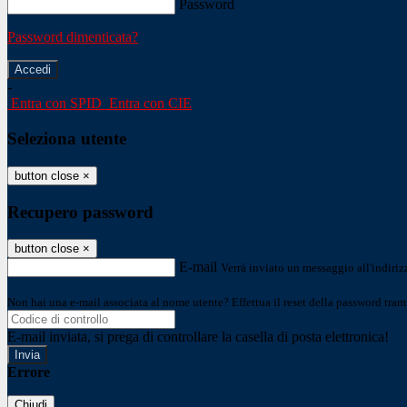
Password
Password dimenticata?
-
Entra con SPID
Entra con CIE
Seleziona utente
button close
×
Recupero password
button close
×
E-mail
Verrà inviato un messaggio all'indirizz
Non hai una e-mail associata al nome utente? Effettua il reset della password tram
E-mail inviata, si prega di controllare la casella di posta elettronica!
Errore
Chiudi