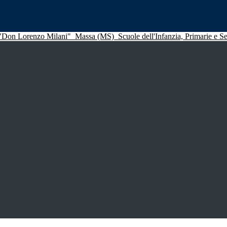
 "Don Lorenzo Milani"
Massa (MS)
Scuole dell'Infanzia, Primarie e 