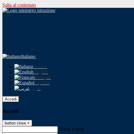
Salta al contenuto
Italiano
Italiano
English
Français
Español
عربى
Accedi
Accedi
button close
×
Nome Utente