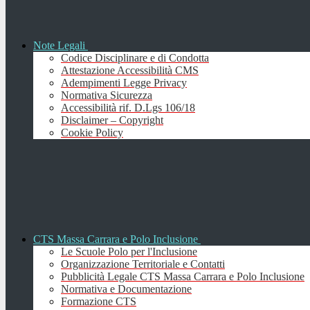
Note Legali
Codice Disciplinare e di Condotta
Attestazione Accessibilità CMS
Adempimenti Legge Privacy
Normativa Sicurezza
Accessibilità rif. D.Lgs 106/18
Disclaimer – Copyright
Cookie Policy
CTS Massa Carrara e Polo Inclusione
Le Scuole Polo per l'Inclusione
Organizzazione Territoriale e Contatti
Pubblicità Legale CTS Massa Carrara e Polo Inclusione
Normativa e Documentazione
Formazione CTS