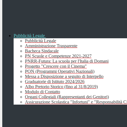
Pubblicità Legale
Pubblicità Legale
Amministrazione Trasparente
Bacheca Sindacale
PN Scuole e Competenze 2021-2027
PNRR-Futura: La scuola per l'Italia di Domani
Progetto "Crescere con il Cinema"
PON (Programmi Operativi Nazionali)
Messa a Disposizione a seguito di Interpello
Graduatorie di Istituto 2024/2026
Albo Pretorio Storico (fino al 31/8/2019)
Modulo di Contatto
Organi Collegiali (Rappresentanti dei Genitori)
Assicurazione Scolastica "Infortuni" e "Responsabilità Ci